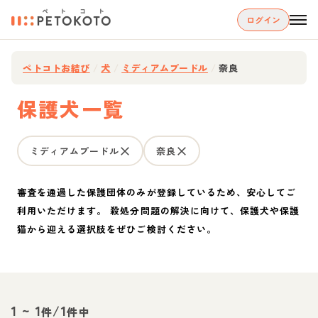
ログイン
ペトコトお結び
/
犬
/
ミディアムプードル
/
奈良
保護犬一覧
ミディアムプードル
奈良
審査を通過した保護団体のみが登録しているため、安心してご
利用いただけます。 殺処分問題の解決に向けて、保護犬や保護
猫から迎える選択肢をぜひご検討ください。
1
~
1
/
1
件
件中