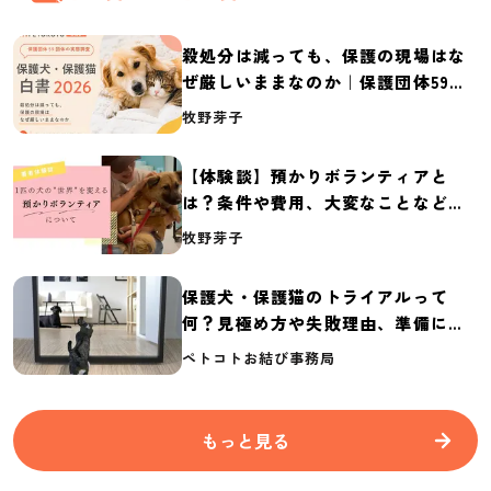
殺処分は減っても、保護の現場はな
ぜ厳しいままなのか｜保護団体59団
体の実態調査【保護犬・保護猫白書
牧野芽子
2026】
【体験談】預かりボランティアと
は？条件や費用、大変なことなど紹
介
牧野芽子
保護犬・保護猫のトライアルって
何？見極め方や失敗理由、準備に必
要なものを紹介
ペトコトお結び事務局
もっと見る