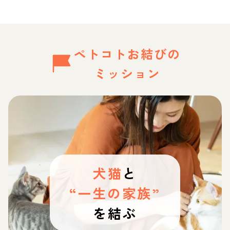
ペトコトお結びの
ミッション
犬猫
と
“一生の家族”
を結ぶ