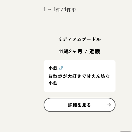
1
~
1
/
1
件
件中
ミディアムプードル
11歳2ヶ月
/
近畿
小鉄
♂
お散歩が大好きで甘えん坊な
小鉄
詳細を見る