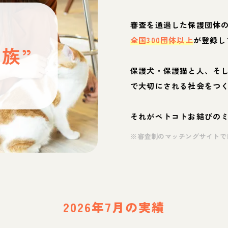
と
審査を通過した保護団体
全国300団体以上
が登録し
族”
保護犬・保護猫と人、そ
ぶ
で大切にされる社会をつ
それがペトコトお結びの
※審査制のマッチングサイトで
2026年7月の実績