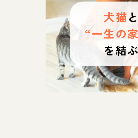
犬猫
“一生の家
を結