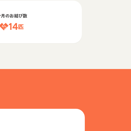
今月のお結び数
14
匹