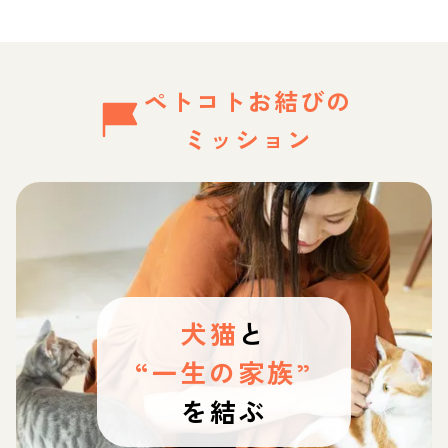
ペトコトお結びの
ミッション
犬猫
と
“一生の家族”
を結ぶ