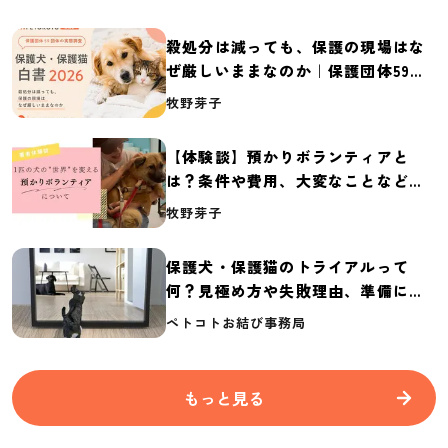
殺処分は減っても、保護の現場はな
ぜ厳しいままなのか｜保護団体59団
体の実態調査【保護犬・保護猫白書
牧野芽子
2026】
【体験談】預かりボランティアと
は？条件や費用、大変なことなど紹
介
牧野芽子
保護犬・保護猫のトライアルって
何？見極め方や失敗理由、準備に必
要なものを紹介
ペトコトお結び事務局
もっと見る