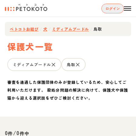
ログイン
ペトコトお結び
/
犬
/
ミディアムプードル
/
鳥取
保護犬一覧
ミディアムプードル
鳥取
審査を通過した保護団体のみが登録しているため、安心してご
利用いただけます。 殺処分問題の解決に向けて、保護犬や保護
猫から迎える選択肢をぜひご検討ください。
0
/
0
件
件中