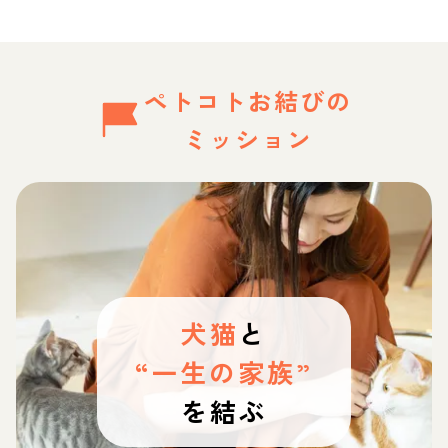
ペトコトお結びの
ミッション
犬猫
と
“一生の家族”
を結ぶ