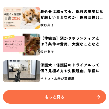
殺処分は減っても、保護の現場はな
ぜ厳しいままなのか｜保護団体59団
体の実態調査【保護犬・保護猫白書
牧野芽子
2026】
【体験談】預かりボランティアと
は？条件や費用、大変なことなど紹
介
牧野芽子
保護犬・保護猫のトライアルって
何？見極め方や失敗理由、準備に必
要なものを紹介
ペトコトお結び事務局
もっと見る