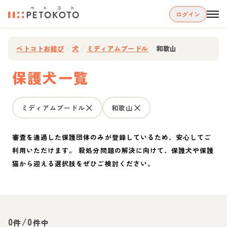
ログイン
ペトコトお結び
/
犬
/
ミディアムプードル
/
和歌山
保護犬一覧
ミディアムプードル
和歌山
審査を通過した保護団体のみが登録しているため、安心してご
利用いただけます。 殺処分問題の解決に向けて、保護犬や保護
猫から迎える選択肢をぜひご検討ください。
0
/
0
件
件中