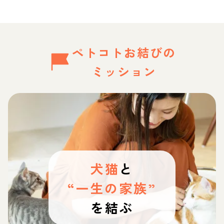
ペトコトお結びの
ミッション
犬猫
と
“一生の家族”
を結ぶ