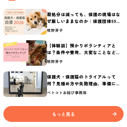
殺処分は減っても、保護の現場はな
ぜ厳しいままなのか｜保護団体59団
体の実態調査【保護犬・保護猫白書
牧野芽子
2026】
【体験談】預かりボランティアと
は？条件や費用、大変なことなど紹
介
牧野芽子
保護犬・保護猫のトライアルって
何？見極め方や失敗理由、準備に必
要なものを紹介
ペトコトお結び事務局
もっと見る