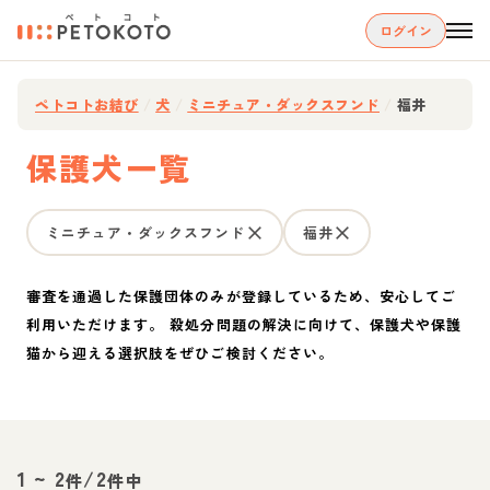
ログイン
ペトコトお結び
/
犬
/
ミニチュア・ダックスフンド
/
福井
保護犬一覧
ミニチュア・ダックスフンド
福井
審査を通過した保護団体のみが登録しているため、安心してご
利用いただけます。 殺処分問題の解決に向けて、保護犬や保護
猫から迎える選択肢をぜひご検討ください。
1
~
2
/
2
件
件中