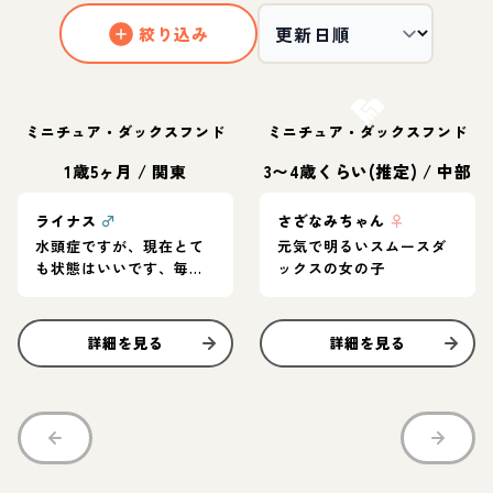
絞り込み
お結び決定
ミニチュア・ダックスフンド
ミニチュア・ダックスフンド
1歳5ヶ月
/
関東
3〜4歳くらい(推定)
/
中部
ライナス
♂
さざなみちゃん
♀
水頭症ですが、現在とて
元気で明るいスムースダ
も状態はいいです、毎日
ックスの女の子
とってもご機嫌でいい子
です！
詳細を見る
詳細を見る