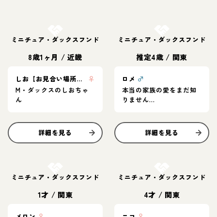
お結び決定
お結び決定
ミニチュア・ダックスフンド
ミニチュア・ダックスフンド
8歳1ヶ月
/
近畿
推定4歳
/
関東
しお【お見合い場所：東京】
♀
ロメ
♂
M・ダックスのしおちゃ
本当の家族の愛をまだ知
ん
りません…
詳細を見る
詳細を見る
お結び決定
お結び決定
ミニチュア・ダックスフンド
ミニチュア・ダックスフンド
1才
/
関東
4才
/
関東
メロン
♀
ニコ
♀