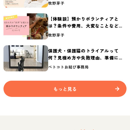
体の実態調査【保護犬・保護猫白書
牧野芽子
2026】
【体験談】預かりボランティアと
は？条件や費用、大変なことなど紹
介
牧野芽子
保護犬・保護猫のトライアルって
何？見極め方や失敗理由、準備に必
要なものを紹介
ペトコトお結び事務局
もっと見る