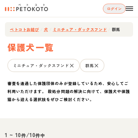
ログイン
ペトコトお結び
/
犬
/
ミニチュア・ダックスフンド
/
群馬
保護犬一覧
ミニチュア・ダックスフンド
群馬
審査を通過した保護団体のみが登録しているため、安心してご
利用いただけます。 殺処分問題の解決に向けて、保護犬や保護
猫から迎える選択肢をぜひご検討ください。
1
~
10
/
10
件
件中