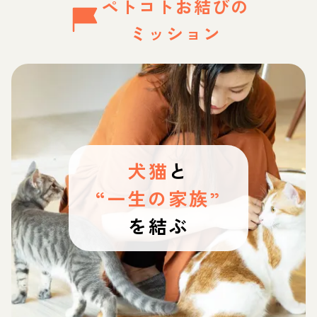
ペトコトお結びの
ミッション
犬猫
と
“一生の家族”
を結ぶ