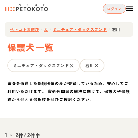
ログイン
ペトコトお結び
/
犬
/
ミニチュア・ダックスフンド
/
石川
保護犬一覧
ミニチュア・ダックスフンド
石川
審査を通過した保護団体のみが登録しているため、安心してご
利用いただけます。 殺処分問題の解決に向けて、保護犬や保護
猫から迎える選択肢をぜひご検討ください。
1
~
2
/
2
件
件中