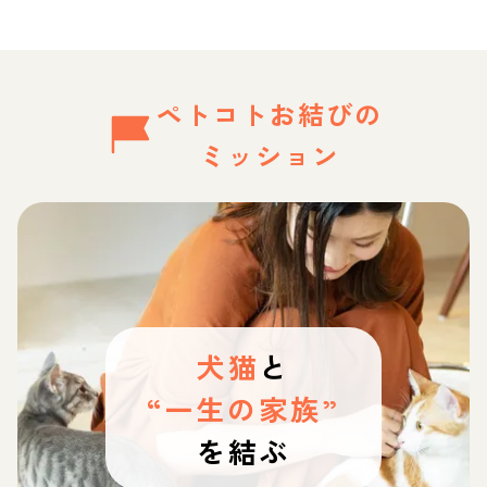
ペトコトお結びの
ミッション
犬猫
と
“一生の家族”
を結ぶ