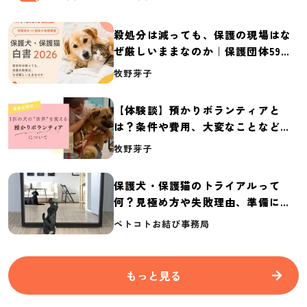
殺処分は減っても、保護の現場はな
ぜ厳しいままなのか｜保護団体59団
体の実態調査【保護犬・保護猫白書
牧野芽子
2026】
【体験談】預かりボランティアと
は？条件や費用、大変なことなど紹
介
牧野芽子
保護犬・保護猫のトライアルって
何？見極め方や失敗理由、準備に必
要なものを紹介
ペトコトお結び事務局
もっと見る