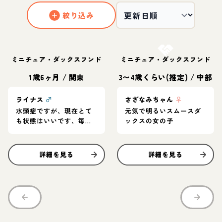
絞り込み
お結び決定
ミニチュア・ダックスフンド
ミニチュア・ダックスフンド
1歳6ヶ月
/
関東
3〜4歳くらい(推定)
/
中部
ライナス
♂
さざなみちゃん
♀
水頭症ですが、現在とて
元気で明るいスムースダ
も状態はいいです、毎日
ックスの女の子
とってもご機嫌でいい子
です！
詳細を見る
詳細を見る