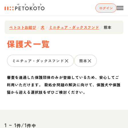
ログイン
ペトコトお結び
/
犬
/
ミニチュア・ダックスフンド
/
熊本
保護犬一覧
ミニチュア・ダックスフンド
熊本
審査を通過した保護団体のみが登録しているため、安心してご
利用いただけます。 殺処分問題の解決に向けて、保護犬や保護
猫から迎える選択肢をぜひご検討ください。
1
~
1
/
1
件
件中