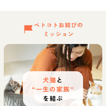
ペトコトお結びの
ミッション
犬猫
と
“一生の家族”
を結ぶ