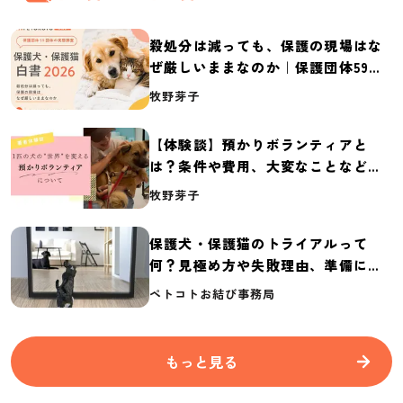
殺処分は減っても、保護の現場はな
ぜ厳しいままなのか｜保護団体59団
体の実態調査【保護犬・保護猫白書
牧野芽子
2026】
【体験談】預かりボランティアと
は？条件や費用、大変なことなど紹
介
牧野芽子
保護犬・保護猫のトライアルって
何？見極め方や失敗理由、準備に必
要なものを紹介
ペトコトお結び事務局
もっと見る