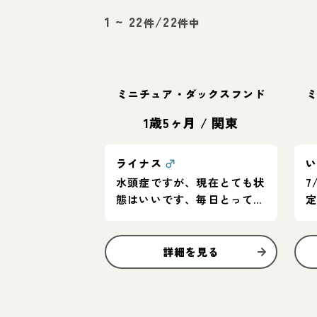
1
~
22
/
22
件
件中
ミニチュア・ダックスフンド
1歳5ヶ月
/
関東
ライナス
♂
水頭症ですが、現在とても状
7
態はいいです、毎日とっても
ご機嫌でいい子です！
詳細を見る