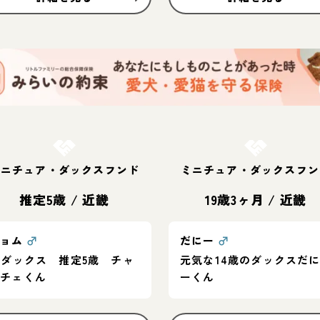
お結び決定
お結び決定
ミニチュア・ダックスフンド
ミニチュア・ダックスフン
推定5歳
/
近畿
19歳3ヶ月
/
近畿
ニョム
♂
だにー
♂
.ダックス 推定5歳 チャ
元気な14歳のダックスだ
プチェくん
ーくん