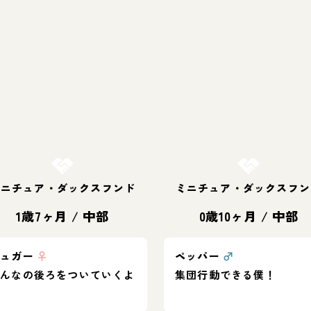
お結び決定
お結び決定
ミニチュア・ダックスフンド
ミニチュア・ダックスフン
1歳7ヶ月
/
中部
0歳10ヶ月
/
中部
シュガー
♀
ペッパー
♂
みんなの後ろをついていくよ
集団行動できる僕！