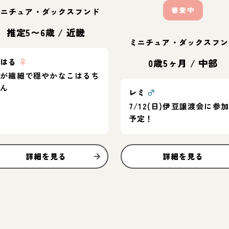
審査中
ミニチュア・ダックスフンド
推定5〜6歳
/
近畿
ミニチュア・ダックスフン
こはる
♀
0歳5ヶ月
/
中部
心が繊細で穏やかなこはるち
ゃん
レミ
♂
7/12(日)伊豆譲渡会に参加
予定！
詳細を見る
詳細を見る