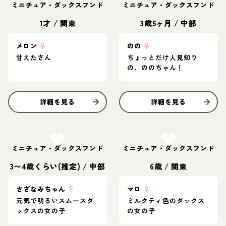
ミニチュア・ダックスフンド
ミニチュア・ダックスフンド
1才
/
関東
3歳5ヶ月
/
中部
メロン
♀
のの
♀
甘えたさん
ちょっとだけ人見知り
の、ののちゃん！
詳細を見る
詳細を見る
お結び決定
お結び決定
ミニチュア・ダックスフンド
ミニチュア・ダックスフンド
3〜4歳くらい(推定)
/
中部
6歳
/
関東
さざなみちゃん
♀
マロ
♀
元気で明るいスムースダ
ミルクティ色のダックス
ックスの女の子
の女の子