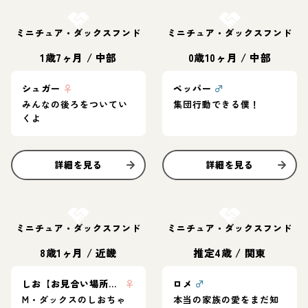
お結び決定
お結び決定
ミニチュア・ダックスフンド
ミニチュア・ダックスフンド
1歳7ヶ月
/
中部
0歳10ヶ月
/
中部
シュガー
♀
ペッパー
♂
みんなの後ろをついてい
集団行動できる僕！
くよ
詳細を見る
詳細を見る
お結び決定
お結び決定
ミニチュア・ダックスフンド
ミニチュア・ダックスフンド
8歳1ヶ月
/
近畿
推定4歳
/
関東
しお【お見合い場所：東京】
♀
ロメ
♂
M・ダックスのしおちゃ
本当の家族の愛をまだ知