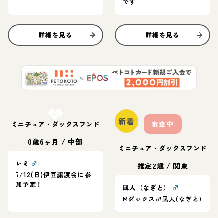
です
詳細を見る
詳細を見る
お結び決定
新着
ミニチュア・ダックスフンド
審査中
0歳6ヶ月
/
中部
ミニチュア・ダックスフンド
レミ
♂
推定2歳
/
関東
7/12(日)伊豆譲渡会に参
加予定！
凪人（なぎと）
♂
Mダックス♂凪人(なぎと)