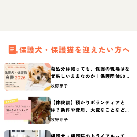
保護犬・保護猫を迎えたい方へ
殺処分は減っても、保護の現場はな
ぜ厳しいままなのか｜保護団体59団
体の実態調査【保護犬・保護猫白書
牧野芽子
2026】
【体験談】預かりボランティアと
は？条件や費用、大変なことなど紹
介
牧野芽子
保護犬・保護猫のトライアルって