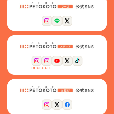
DOGS
CATS