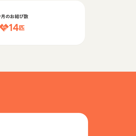
今月のお結び数
14
匹