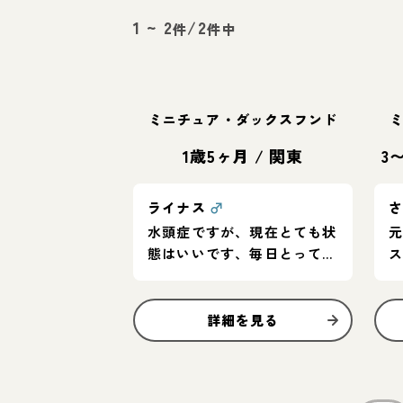
1
~
2
/
2
件
件中
ミニチュア・ダックスフンド
1歳5ヶ月
/
関東
3
ライナス
♂
水頭症ですが、現在とても状
態はいいです、毎日とっても
ご機嫌でいい子です！
詳細を見る