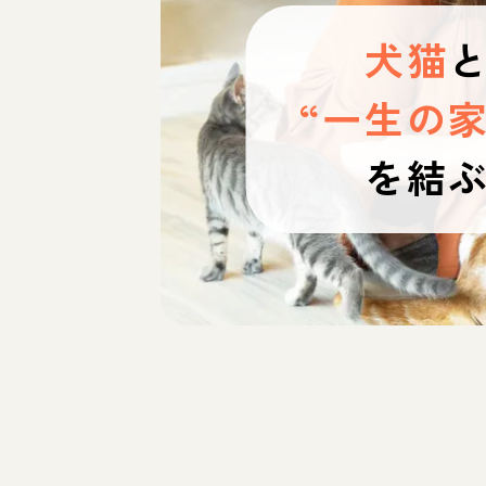
犬猫
“一生の家
を結