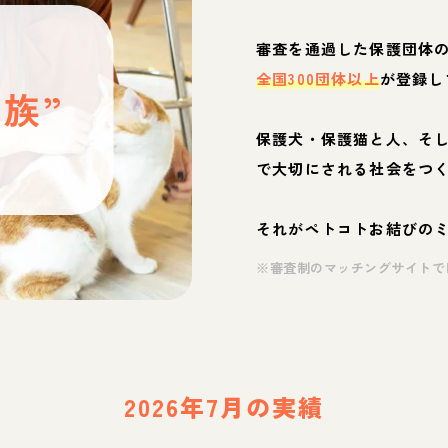
と
審査を通過した保護団体
全国300団体以上
が登録し
族”
保護犬・保護猫と人、そ
ぶ
で大切にされる社会をつ
それがペトコトお結びの
※審査制のマッチングサイトで
2026年7月の実績