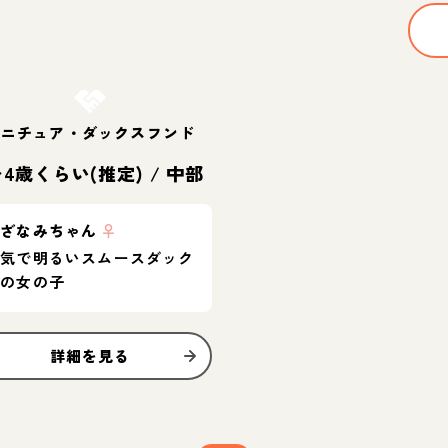
お結び決定
ミニチュア・ダックスフンド
〜4歳くらい(推定)
/
中部
さざなみちゃん
♀
元気で明るいスムースダック
スの女の子
詳細を見る