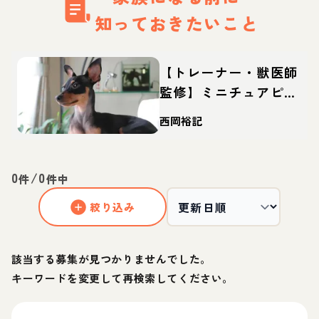
知っておきたいこと
【トレーナー・獣医師
監修】ミニチュアピン
シャーってどんな犬？
西岡裕記
性格・特徴・育て方・
迎え方
0
/
0
件
件中
絞り込み
該当する募集が見つかりませんでした。
キーワードを変更して再検索してください。