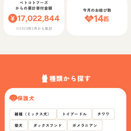
ペトコトフーズ
からの累計寄付金額
今月のお結び数
17,022,844
14
匹
※2020年2月から集計
種類から探す
保護犬
雑種（ミックス犬）
トイプードル
チワワ
柴犬
ダックスフンド
ポメラニアン