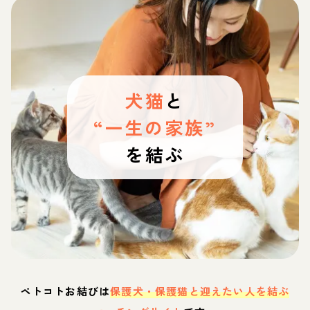
犬猫
と
“一生の家族”
を結ぶ
ペトコトお結びは
保護犬・保護猫と迎えたい人を結ぶ