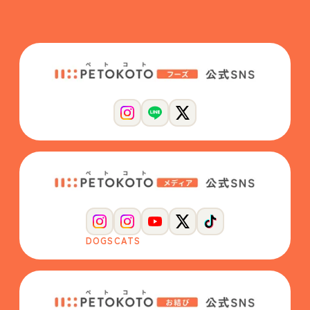
DOGS
CATS