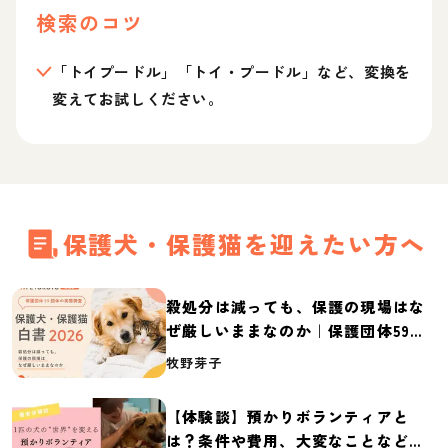
検索のコツ
「トイプードル」「トイ・プードル」など、変換を
変えてお試しください。
保護犬・保護猫を迎えたい方へ
殺処分は減っても、保護の現場はな
ぜ厳しいままなのか｜保護団体59団
体の実態調査【保護犬・保護猫白書
牧野芽子
2026】
【体験談】預かりボランティアと
は？条件や費用、大変なことなど紹