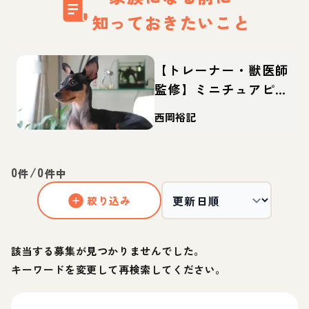
知っておきたいこと
【トレーナー・獣医師
監修】ミニチュアピン
シャーってどんな犬？
西岡裕記
性格・特徴・育て方・
迎え方
0
/
0
件
件中
絞り込み
該当する募集が見つかりませんでした。
キーワードを変更して再検索してください。