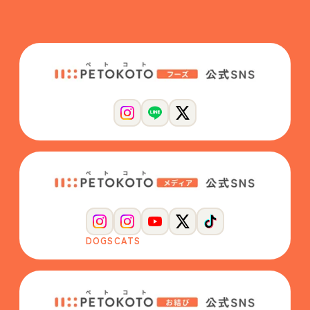
DOGS
CATS