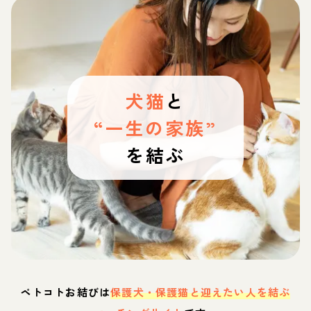
犬猫
と
“一生の家族”
を結ぶ
ペトコトお結びは
保護犬・保護猫と迎えたい人を結ぶ