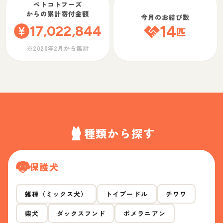
ペトコトフーズ
からの累計寄付金額
今月のお結び数
17,022,844
14
匹
※2020年2月から集計
種類から探す
保護犬
雑種（ミックス犬）
トイプードル
チワワ
柴犬
ダックスフンド
ポメラニアン