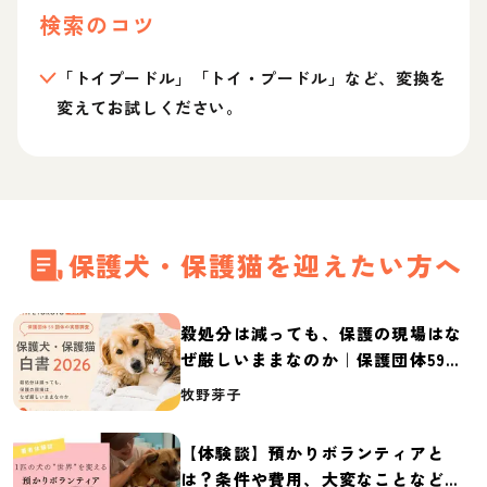
検索のコツ
「トイプードル」「トイ・プードル」など、変換を
変えてお試しください。
保護犬・保護猫を迎えたい方へ
殺処分は減っても、保護の現場はな
ぜ厳しいままなのか｜保護団体59団
体の実態調査【保護犬・保護猫白書
牧野芽子
2026】
【体験談】預かりボランティアと
は？条件や費用、大変なことなど紹