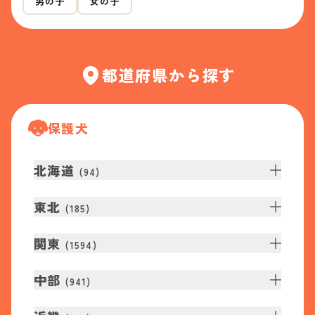
男の子
女の子
都道府県から探す
保護犬
北海道
(
94
)
東北
(
185
)
関東
(
1594
)
中部
(
941
)