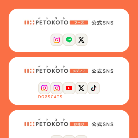
DOGS
CATS