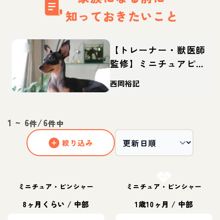
知っておきたいこと
【トレーナー・獣医師
監修】ミニチュアピン
シャーってどんな犬？
西岡裕記
性格・特徴・育て方・
迎え方
1
~
6
/
6
件
件中
絞り込み
お結び決定
ミニチュア・ピンシャー
ミニチュア・ピンシャー
8ヶ月くらい
/
中部
1歳10ヶ月
/
中部