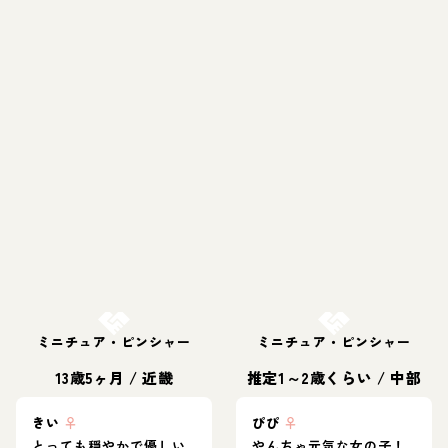
お結び決定
お結び決定
ミニチュア・ピンシャー
ミニチュア・ピンシャー
13歳5ヶ月
/
近畿
推定1～2歳くらい
/
中部
きい
♀
ぴぴ
♀
とっても穏やかで優しい
やんちゃ元気な女の子！