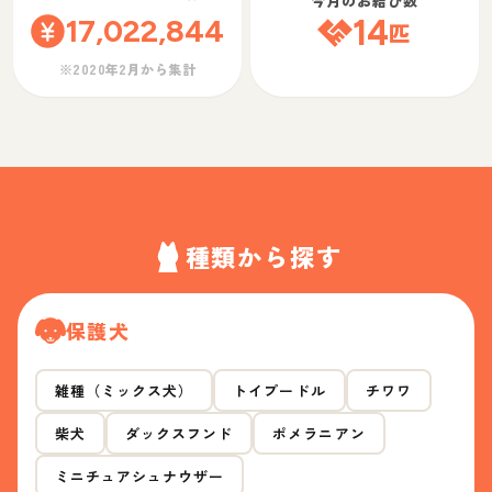
今月のお結び数
17,022,844
14
匹
※2020年2月から集計
種類から探す
保護犬
雑種（ミックス犬）
トイプードル
チワワ
柴犬
ダックスフンド
ポメラニアン
ミニチュアシュナウザー