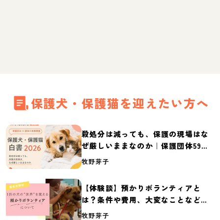
保護犬・保護猫を迎えたい方へ
殺処分は減っても、保護の現場はな
ぜ厳しいままなのか｜保護団体59団
体の実態調査【保護犬・保護猫白書
牧野芽子
2026】
【体験談】預かりボランティアと
は？条件や費用、大変なことなど紹
介
牧野芽子