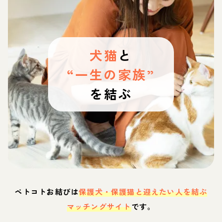
犬猫
と
“一生の家族”
を結ぶ
ペトコトお結びは
保護犬・保護猫と迎えたい人を結ぶ
マッチングサイト
です。