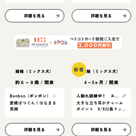
詳細を見る
詳細を見る
新着
雑種（ミックス犬）
雑種（ミックス犬）
約６～８歳
/
関東
4～5ヶ月
/
関東
Bonbon（ボンボン）
♀
人馴れ訓練中！ エンゾ
♂
愛嬌ばつぐん！はなまる
大きな立ち耳がチャーム
笑顔
ポイント 8/8川島ドッ
グラン里親会参加
詳細を見る
詳細を見る