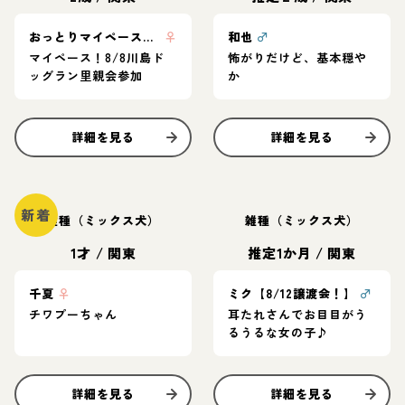
おっとりマイペース ここな
♀
和也
♂
マイペース！8/8川島ド
怖がりだけど、基本穏や
ッグラン里親会参加
か
詳細を見る
詳細を見る
新着
雑種（ミックス犬）
雑種（ミックス犬）
1才
/
関東
推定1か月
/
関東
千夏
♀
ミク【8/12譲渡会！】
♂
チワプーちゃん
耳たれさんでお目目がう
るうるな女の子♪
詳細を見る
詳細を見る