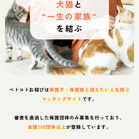
犬猫
と
“一生の家族”
を結ぶ
ペトコトお結びは
保護犬・保護猫と迎えたい人を結ぶ
マッチングサイト
です。
審査を通過した保護団体のみ募集を行っており、
全国300団体以上
が登録しています。