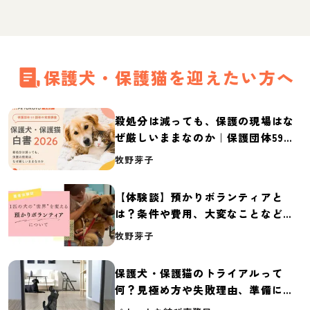
保護犬・保護猫を迎えたい方へ
殺処分は減っても、保護の現場はな
ぜ厳しいままなのか｜保護団体59団
体の実態調査【保護犬・保護猫白書
牧野芽子
2026】
【体験談】預かりボランティアと
は？条件や費用、大変なことなど紹
介
牧野芽子
保護犬・保護猫のトライアルって
何？見極め方や失敗理由、準備に必
要なものを紹介