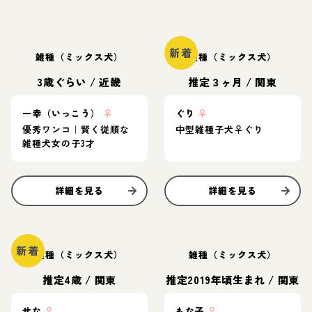
新着
雑種（ミックス犬）
雑種（ミックス犬）
3歳ぐらい
/
近畿
推定３ヶ月
/
関東
一幸（いっこう）
♀
ぐり
♀
優秀ワンコ｜賢く従順な
中型雑種子犬♀ぐり
雑種犬女の子3才
詳細を見る
詳細を見る
新着
雑種（ミックス犬）
雑種（ミックス犬）
推定4歳
/
関東
推定2019年頃生まれ
/
関東
せな
♀
もな子
♀