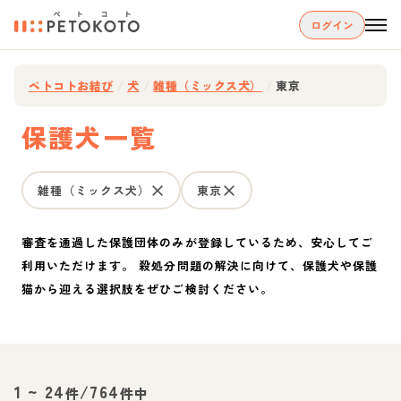
ログイン
ペトコトお結び
/
犬
/
雑種（ミックス犬）
/
東京
保護犬一覧
雑種（ミックス犬）
東京
審査を通過した保護団体のみが登録しているため、安心してご
利用いただけます。 殺処分問題の解決に向けて、保護犬や保護
猫から迎える選択肢をぜひご検討ください。
1
~
24
/
764
件
件中