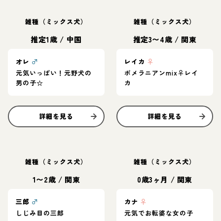
雑種（ミックス犬）
雑種（ミックス犬）
推定1歳
/
中国
推定3〜4歳
/
関東
オレ
♂
レイカ
♀
元気いっぱい！元野犬の
ポメラニアンmix♀レイ
男の子☆
カ
詳細を見る
詳細を見る
雑種（ミックス犬）
雑種（ミックス犬）
1〜2歳
/
関東
0歳3ヶ月
/
関東
三郎
♂
カナ
♀
しじみ目の三郎
元気でお転婆な女の子