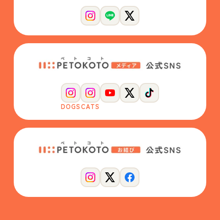
DOGS
CATS