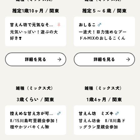
推定1歳10ヶ月
/
関東
推定５～６歳
/
関東
甘えん坊で元気なそらちゃん❣️
♀
おしるこ
♂
元気いっぱい！遊ぶの大
一途犬！目力強めなプー
好き❣️
ドルMIXのおしるこくん
詳細を見る
詳細を見る
雑種（ミックス犬）
雑種（ミックス犬）
3歳くらい
/
関東
1歳4ヶ月
/
関東
控えめな甘え方が可愛い❤ツバキくん
♂
甘えん坊 ミズキ
♂
8/15川島町里親会参加！
甘えん坊🌼 8/8川島ド
穏やかツバキくん🌺
ッグラン里親会参加