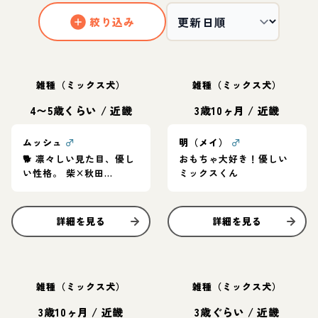
絞り込み
雑種（ミックス犬）
雑種（ミックス犬）
4〜5歳くらい
/
近畿
3歳10ヶ月
/
近畿
ムッシュ
♂
明（メイ）
♂
🐕 凛々しい見た目、優し
おもちゃ大好き！優しい
い性格。 柴×秋田
ミックスくん
MIX「ムッシュ」家族募
集中
詳細を見る
詳細を見る
雑種（ミックス犬）
雑種（ミックス犬）
3歳10ヶ月
/
近畿
3歳ぐらい
/
近畿