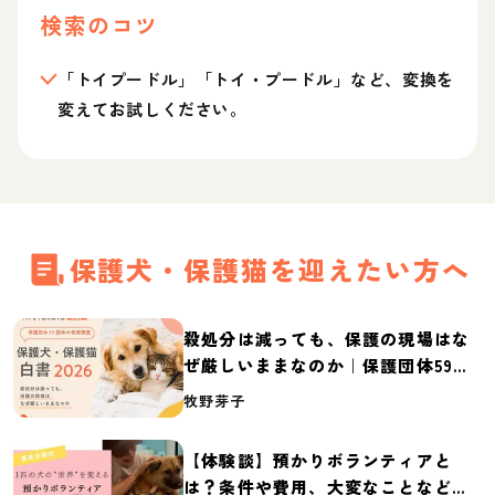
検索のコツ
「トイプードル」「トイ・プードル」など、変換を
変えてお試しください。
保護犬・保護猫を迎えたい方へ
殺処分は減っても、保護の現場はな
ぜ厳しいままなのか｜保護団体59団
体の実態調査【保護犬・保護猫白書
牧野芽子
2026】
【体験談】預かりボランティアと
は？条件や費用、大変なことなど紹