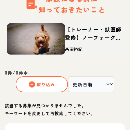
知っておきたいこと
【トレーナー・獣医師
監修】ノーフォークテ
リアってどんな犬？性
西岡裕記
格・特徴・育て方・迎
え方
0
/
0
件
件中
絞り込み
該当する募集が見つかりませんでした。
キーワードを変更して再検索してください。