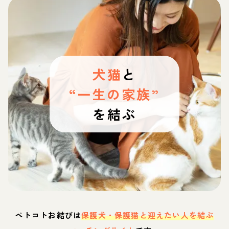
犬猫
と
“一生の家族”
を結ぶ
ペトコトお結びは
保護犬・保護猫と迎えたい人を結ぶ