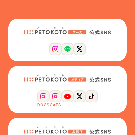
DOGS
CATS