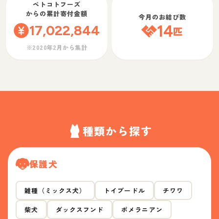
ペトコトフーズ
からの累計寄付金額
今月のお結び数
17,022,844
14
匹
※2020年2月から集計
種類から探す
保護犬
雑種（ミックス犬）
トイプードル
チワワ
柴犬
ダックスフンド
ポメラニアン