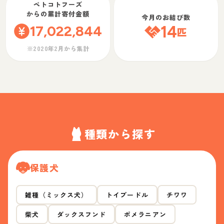
ペトコトフーズ
からの累計寄付金額
今月のお結び数
17,022,844
14
匹
※2020年2月から集計
種類から探す
保護犬
雑種（ミックス犬）
トイプードル
チワワ
柴犬
ダックスフンド
ポメラニアン