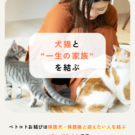
犬猫
と
“一生の家族”
を結ぶ
ペトコトお結びは
保護犬・保護猫と迎えたい人を結ぶ