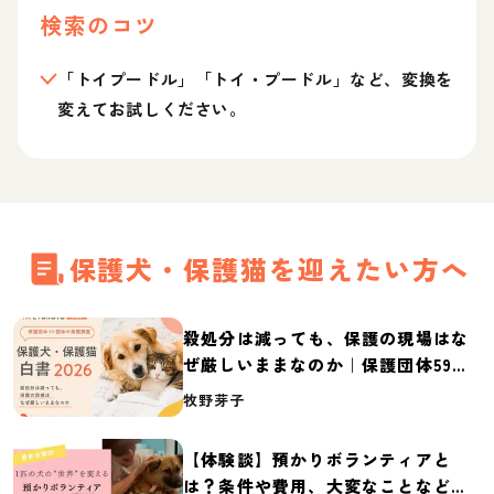
検索のコツ
「トイプードル」「トイ・プードル」など、変換を
変えてお試しください。
保護犬・保護猫を迎えたい方へ
殺処分は減っても、保護の現場はな
ぜ厳しいままなのか｜保護団体59団
体の実態調査【保護犬・保護猫白書
牧野芽子
2026】
【体験談】預かりボランティアと
は？条件や費用、大変なことなど紹