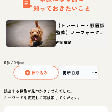
知っておきたいこと
【トレーナー・獣医師
監修】ノーフォークテ
リアってどんな犬？性
西岡裕記
格・特徴・育て方・迎
え方
0
/
0
件
件中
絞り込み
該当する募集が見つかりませんでした。
キーワードを変更して再検索してください。