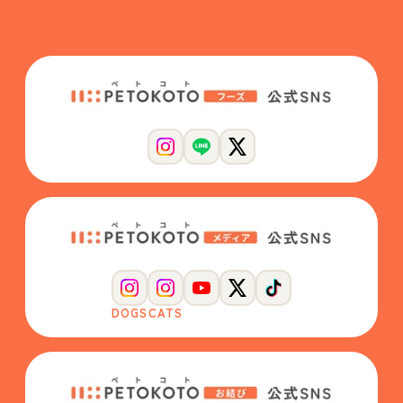
DOGS
CATS