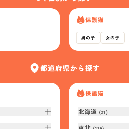
保護猫
男の子
女の子
都道府県から探す
保護猫
北海道
(
31
)
東北
(
119
)