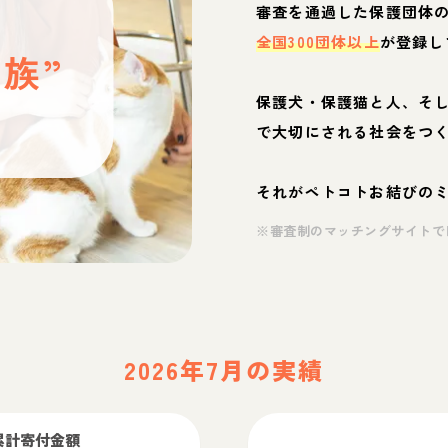
と
審査を通過した保護団体
全国300団体以上
が登録し
族”
保護犬・保護猫と人、そ
ぶ
で大切にされる社会をつ
それがペトコトお結びの
※審査制のマッチングサイトで
2026年7月の実績
累計寄付金額