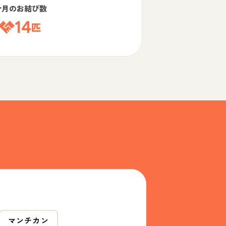
今月のお結び数
14
匹
マンチカン