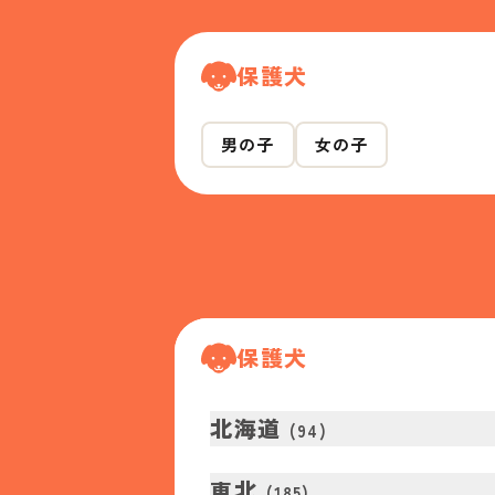
保護犬
男の子
女の子
保護犬
北海道
(
94
)
東北
(
185
)