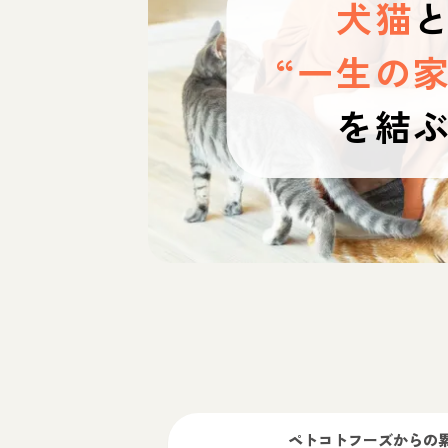
犬猫
“一生の家
を結
ペトコトフーズ
からの