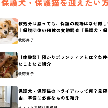
保護犬・保護猫を迎えたい
殺処分は減っても、保護の現場はなぜ厳し
｜保護団体59団体の実態調査【保護犬・
2026】
牧野芽子
【体験談】預かりボランティアとは？条件
なことなど紹介
牧野芽子
保護犬・保護猫のトライアルって何？見極
由、準備に必要なものを紹介
ペトコトお結び事務局