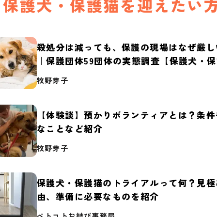
保護犬・保護猫を迎えたい
殺処分は減っても、保護の現場はなぜ厳し
｜保護団体59団体の実態調査【保護犬・
2026】
牧野芽子
【体験談】預かりボランティアとは？条件
なことなど紹介
牧野芽子
保護犬・保護猫のトライアルって何？見極
由、準備に必要なものを紹介
ペトコトお結び事務局