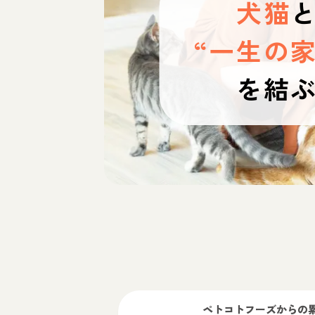
犬猫
“一生の家
を結
ペトコトフーズ
からの