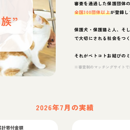
と
審査を通過した保護団体
全国300団体以上
が登録し
族”
保護犬・保護猫と人、そ
ぶ
で大切にされる社会をつ
それがペトコトお結びの
※審査制のマッチングサイトで
2026年7月の実績
累計寄付金額