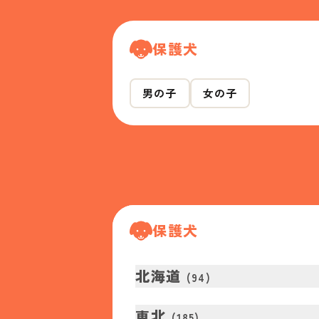
保護犬
男の子
女の子
保護犬
北海道
(
94
)
東北
(
185
)