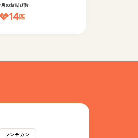
今月のお結び数
14
匹
マンチカン