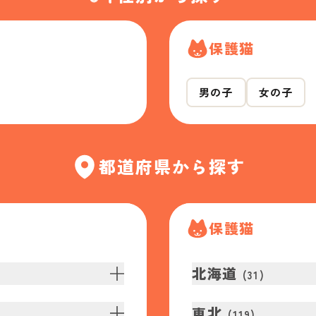
保護猫
男の子
女の子
都道府県から探す
保護猫
北海道
(
31
)
東北
(
119
)