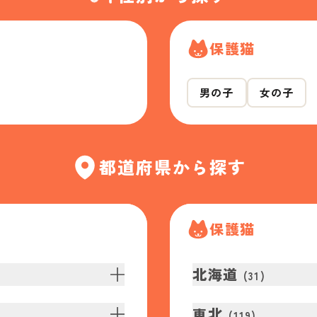
保護猫
男の子
女の子
都道府県から探す
保護猫
北海道
(
31
)
東北
(
119
)