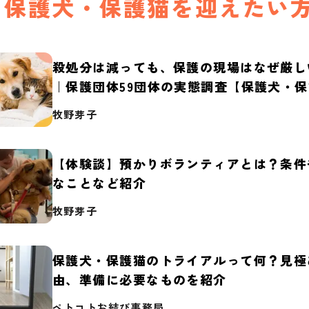
保護犬・保護猫を迎えたい
殺処分は減っても、保護の現場はなぜ厳し
｜保護団体59団体の実態調査【保護犬・
2026】
牧野芽子
【体験談】預かりボランティアとは？条件
なことなど紹介
牧野芽子
保護犬・保護猫のトライアルって何？見極
由、準備に必要なものを紹介
ペトコトお結び事務局