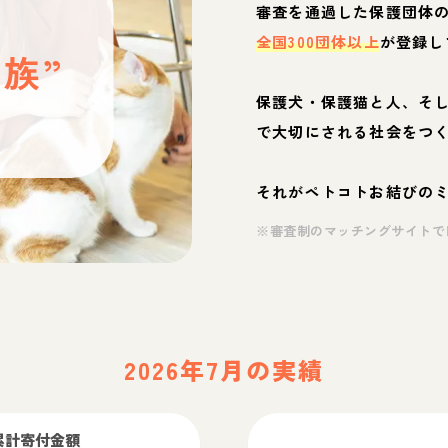
と
審査を通過した保護団体
全国300団体以上
が登録し
族”
保護犬・保護猫と人、そ
ぶ
で大切にされる社会をつ
それがペトコトお結びの
※審査制のマッチングサイトで
2026年7月の実績
累計寄付金額