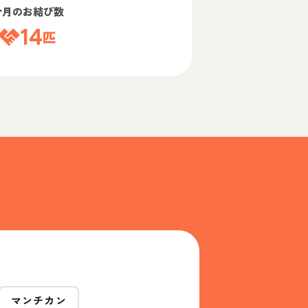
今月のお結び数
14
匹
マンチカン