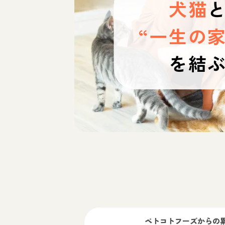
犬猫
“一生の家
を結
ペトコトフーズ
からの