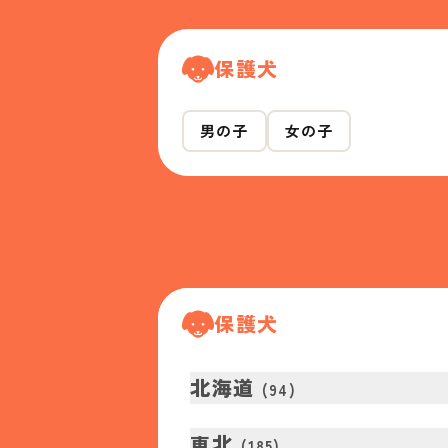
保護犬
男の子
女の子
保護犬
北海道
(
94
)
東北
(
185
)