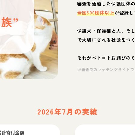
と
審査を通過した保護団体
全国300団体以上
が登録し
族”
保護犬・保護猫と人、そ
ぶ
で大切にされる社会をつ
それがペトコトお結びの
※審査制のマッチングサイトで
2026年7月の実績
累計寄付金額