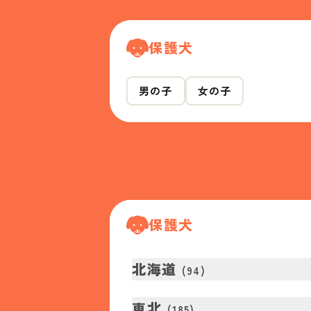
保護犬
男の子
女の子
保護犬
北海道
(
94
)
東北
(
185
)