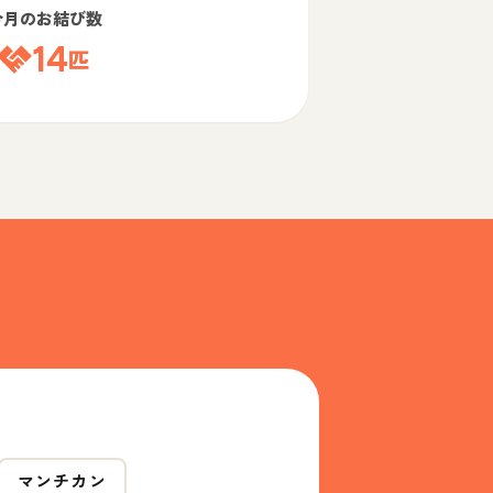
今月のお結び数
14
匹
マンチカン