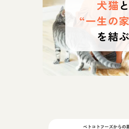
犬猫
“一生の家
を結
ペトコトフーズ
からの