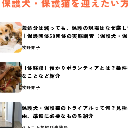
保護犬・保護猫を迎えたい
殺処分は減っても、保護の現場はなぜ厳し
｜保護団体59団体の実態調査【保護犬・
2026】
牧野芽子
【体験談】預かりボランティアとは？条件
なことなど紹介
牧野芽子
保護犬・保護猫のトライアルって何？見極
由、準備に必要なものを紹介
ペトコトお結び事務局