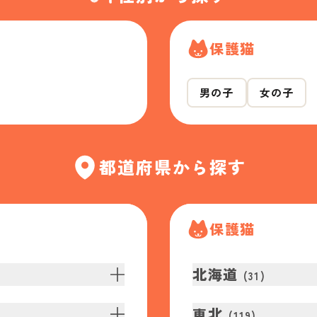
保護猫
男の子
女の子
都道府県から探す
保護猫
北海道
(
31
)
東北
(
119
)