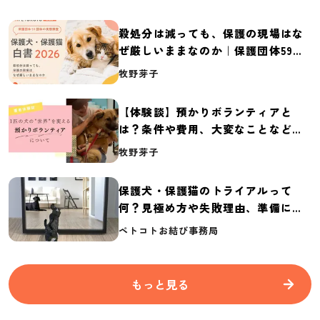
殺処分は減っても、保護の現場はな
ぜ厳しいままなのか｜保護団体59団
体の実態調査【保護犬・保護猫白書
牧野芽子
2026】
【体験談】預かりボランティアと
は？条件や費用、大変なことなど紹
介
牧野芽子
保護犬・保護猫のトライアルって
何？見極め方や失敗理由、準備に必
要なものを紹介
ペトコトお結び事務局
もっと見る