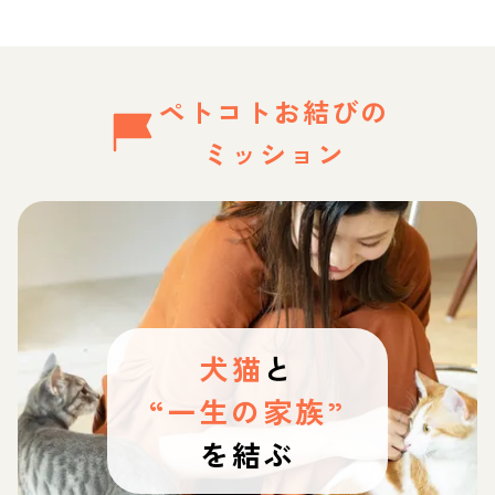
ペトコトお結びの
ミッション
犬猫
と
“一生の家族”
を結ぶ