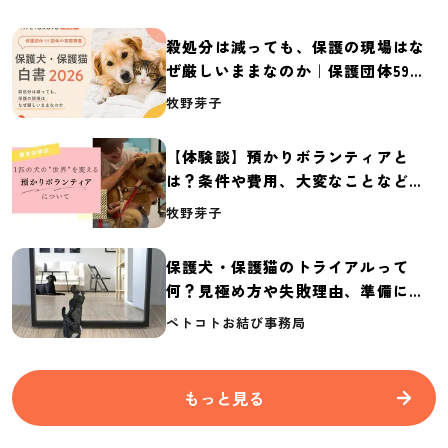
殺処分は減っても、保護の現場はな
ぜ厳しいままなのか｜保護団体59団
体の実態調査【保護犬・保護猫白書
牧野芽子
2026】
【体験談】預かりボランティアと
は？条件や費用、大変なことなど紹
介
牧野芽子
保護犬・保護猫のトライアルって
何？見極め方や失敗理由、準備に必
要なものを紹介
ペトコトお結び事務局
もっと見る