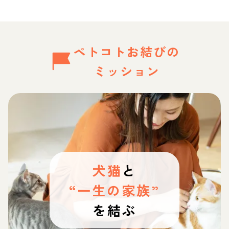
ペトコトお結びの
ミッション
犬猫
と
“一生の家族”
を結ぶ