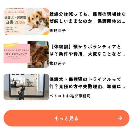
殺処分は減っても、保護の現場はな
ぜ厳しいままなのか｜保護団体59団
体の実態調査【保護犬・保護猫白書
牧野芽子
2026】
【体験談】預かりボランティアと
は？条件や費用、大変なことなど紹
介
牧野芽子
保護犬・保護猫のトライアルって
何？見極め方や失敗理由、準備に必
要なものを紹介
ペトコトお結び事務局
もっと見る