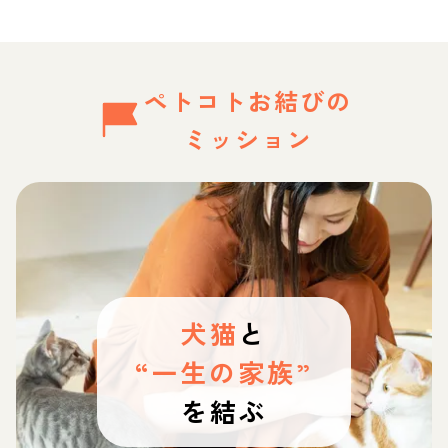
ペトコトお結びの
ミッション
犬猫
と
“一生の家族”
を結ぶ