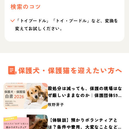
検索のコツ
「トイプードル」「トイ・プードル」など、変換を
変えてお試しください。
保護犬・保護猫を迎えたい方へ
殺処分は減っても、保護の現場はな
ぜ厳しいままなのか｜保護団体59団
体の実態調査【保護犬・保護猫白書
牧野芽子
2026】
【体験談】預かりボランティアと
は？条件や費用、大変なことなど紹