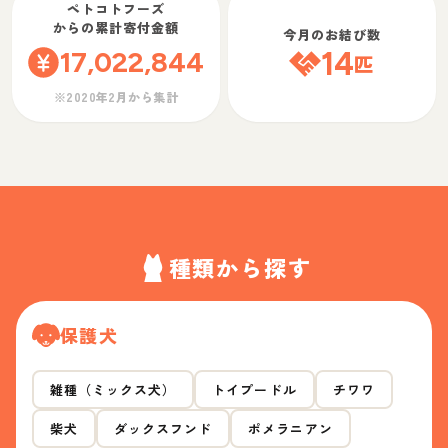
ペトコトフーズ
からの累計寄付金額
今月のお結び数
17,022,844
14
匹
※2020年2月から集計
種類から探す
保護犬
雑種（ミックス犬）
トイプードル
チワワ
柴犬
ダックスフンド
ポメラニアン