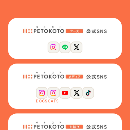
DOGS
CATS