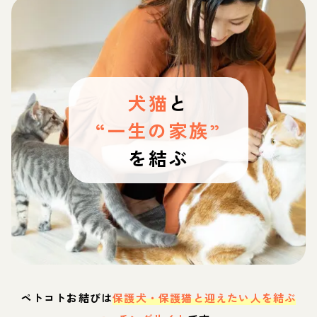
犬猫
と
“一生の家族”
を結ぶ
ペトコトお結びは
保護犬・保護猫と迎えたい人を結ぶ