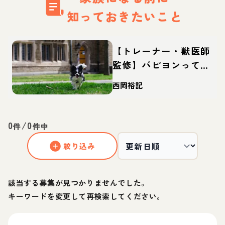
知っておきたいこと
【トレーナー・獣医師
監修】パピヨンってど
んな犬？性格・特徴・
西岡裕記
育て方・迎え方
0
/
0
件
件中
絞り込み
該当する募集が見つかりませんでした。
キーワードを変更して再検索してください。