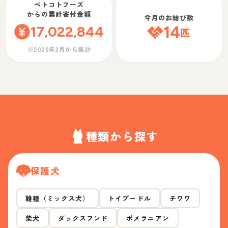
ペトコトフーズ
からの累計寄付金額
今月のお結び数
17,022,844
14
匹
※2020年2月から集計
種類から探す
保護犬
雑種（ミックス犬）
トイプードル
チワワ
柴犬
ダックスフンド
ポメラニアン