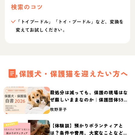
検索のコツ
「トイプードル」「トイ・プードル」など、変換を
変えてお試しください。
保護犬・保護猫を迎えたい方へ
殺処分は減っても、保護の現場はな
ぜ厳しいままなのか｜保護団体59団
体の実態調査【保護犬・保護猫白書
牧野芽子
2026】
【体験談】預かりボランティアと
は？条件や費用、大変なことなど紹