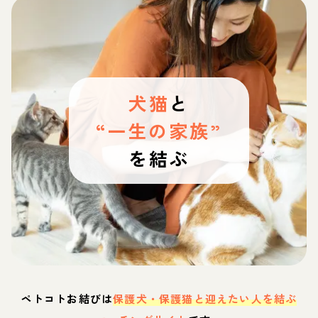
犬猫
と
“一生の家族”
を結ぶ
ペトコトお結びは
保護犬・保護猫と迎えたい人を結ぶ