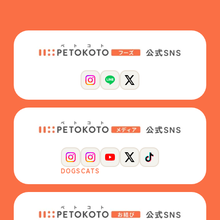
DOGS
CATS