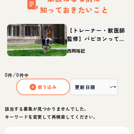
知っておきたいこと
【トレーナー・獣医師
監修】パピヨンってど
んな犬？性格・特徴・
西岡裕記
育て方・迎え方
0
/
0
件
件中
絞り込み
該当する募集が見つかりませんでした。
キーワードを変更して再検索してください。