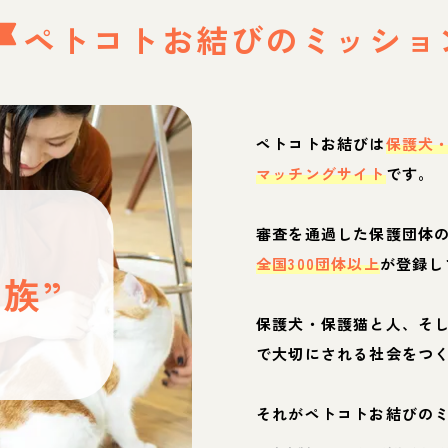
ペトコトお結びの
ミッショ
ペトコトお結びは
保護犬
マッチングサイト
です。
と
審査を通過した保護団体
全国300団体以上
が登録し
族”
保護犬・保護猫と人、そ
ぶ
で大切にされる社会をつ
それがペトコトお結びの