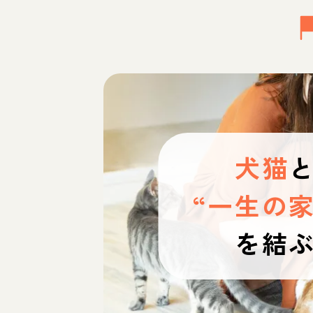
犬猫
“一生の家
を結