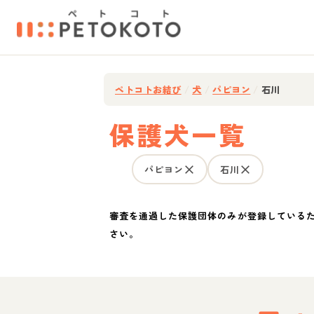
ペトコトお結び
/
犬
/
パピヨン
/
石川
保護犬一覧
パピヨン
石川
審査を通過した保護団体のみが登録している
さい。