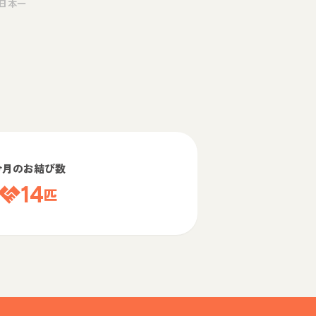
日本一
今月のお結び数
14
匹