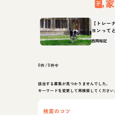
家
【トレー
ヨンって
育て方・
西岡裕記
0
/
0
件
件中
該当する募集が見つかりませんでした。
キーワードを変更して再検索してください
検索のコツ