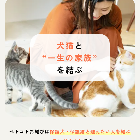
犬猫
と
“一生の家族”
を結ぶ
ペトコトお結びは
保護犬・保護猫と迎えたい人を結ぶ