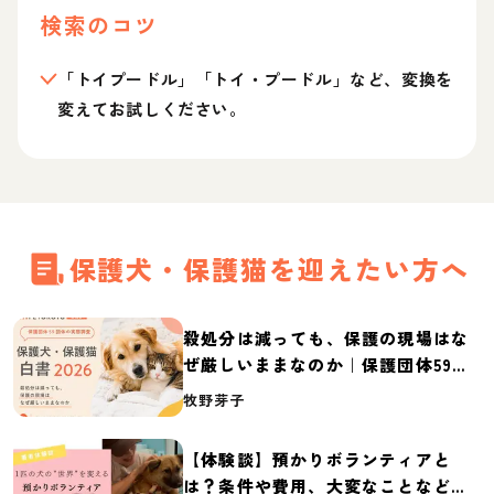
検索のコツ
「トイプードル」「トイ・プードル」など、変換を
変えてお試しください。
保護犬・保護猫を迎えたい方へ
殺処分は減っても、保護の現場はな
ぜ厳しいままなのか｜保護団体59団
体の実態調査【保護犬・保護猫白書
牧野芽子
2026】
【体験談】預かりボランティアと
は？条件や費用、大変なことなど紹