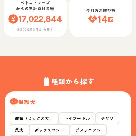
ペトコトフーズ
からの累計寄付金額
今月のお結び数
17,022,844
14
匹
※2020年2月から集計
種類から探す
保護犬
雑種（ミックス犬）
トイプードル
チワワ
柴犬
ダックスフンド
ポメラニアン