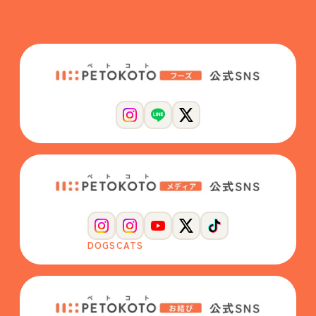
DOGS
CATS