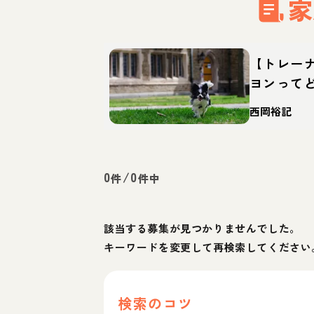
家
【トレー
ヨンって
育て方・
西岡裕記
0
/
0
件
件中
該当する募集が見つかりませんでした。
キーワードを変更して再検索してください
検索のコツ