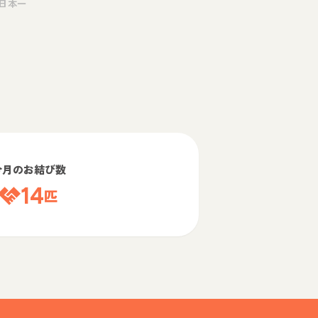
日本一
今月のお結び数
14
匹