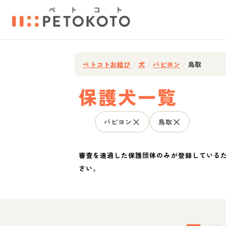
ペトコトお結び
/
犬
/
パピヨン
/
鳥取
保護犬一覧
パピヨン
鳥取
審査を通過した保護団体のみが登録している
さい。