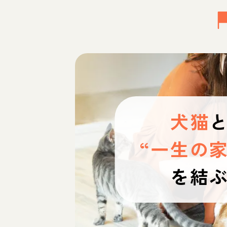
犬猫
“一生の家
を結