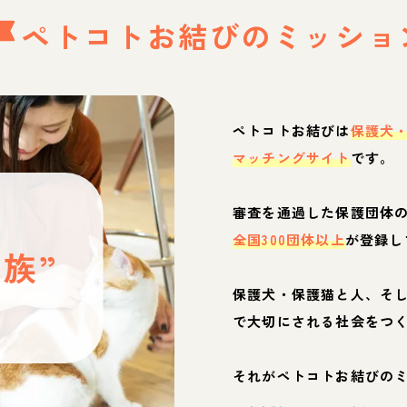
ペトコトお結びの
ミッショ
ペトコトお結びは
保護犬
マッチングサイト
です。
と
審査を通過した保護団体
全国300団体以上
が登録し
族”
保護犬・保護猫と人、そ
ぶ
で大切にされる社会をつ
それがペトコトお結びの