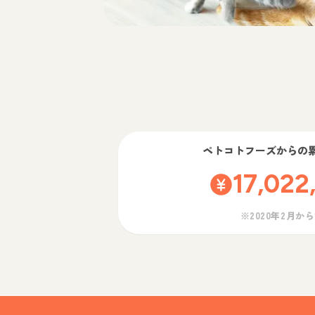
ペトコトフーズ
からの
17,022
※2020年2月か