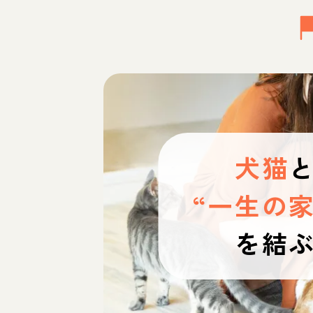
犬猫
“一生の家
を結