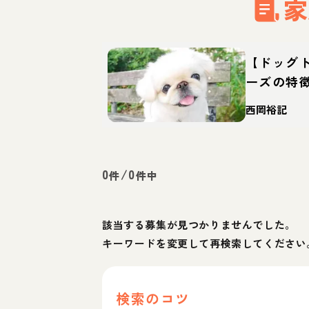
家
【ドッグ
ーズの特
ットなど
西岡裕記
0
/
0
件
件中
該当する募集が見つかりませんでした。
キーワードを変更して再検索してください
検索のコツ