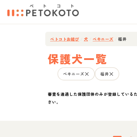
ペトコトお結び
/
犬
/
ペキニーズ
/
福井
保護犬一覧
ペキニーズ
福井
審査を通過した保護団体のみが登録している
さい。