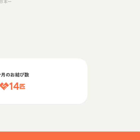
日本一
今月のお結び数
14
匹