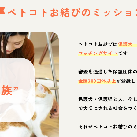
ペトコトお結びの
ミッショ
ペトコトお結びは
保護犬
マッチングサイト
です。
と
審査を通過した保護団体
全国300団体以上
が登録し
族”
保護犬・保護猫と人、そ
ぶ
で大切にされる社会をつ
それがペトコトお結びの