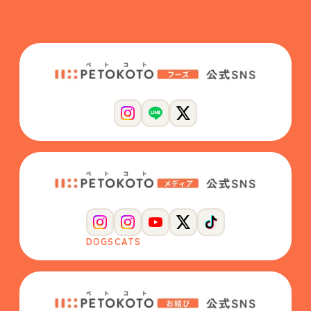
DOGS
CATS