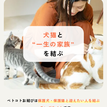
犬猫
と
“一生の家族”
を結ぶ
ペトコトお結びは
保護犬・保護猫と迎えたい人を結ぶ