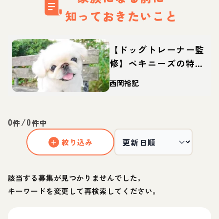
知っておきたいこと
【ドッグトレーナー監
修】ペキニーズの特
徴・性格は？しつけや
西岡裕記
カットなどの飼い方や
迎え方も
0
/
0
件
件中
絞り込み
該当する募集が見つかりませんでした。
キーワードを変更して再検索してください。