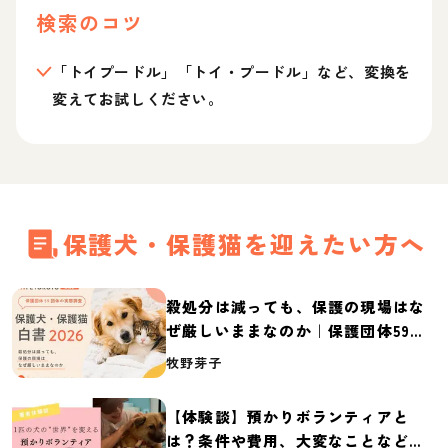
検索のコツ
「トイプードル」「トイ・プードル」など、変換を
変えてお試しください。
保護犬・保護猫を迎えたい方へ
殺処分は減っても、保護の現場はな
ぜ厳しいままなのか｜保護団体59団
体の実態調査【保護犬・保護猫白書
牧野芽子
2026】
【体験談】預かりボランティアと
は？条件や費用、大変なことなど紹