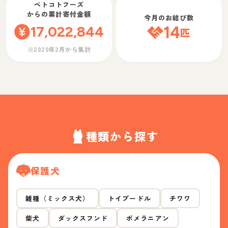
ペトコトフーズ
からの累計寄付金額
今月のお結び数
17,022,844
14
匹
※2020年2月から集計
種類から探す
保護犬
雑種（ミックス犬）
トイプードル
チワワ
柴犬
ダックスフンド
ポメラニアン