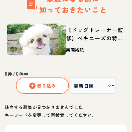
知っておきたいこと
【ドッグトレーナー監
修】ペキニーズの特
徴・性格は？しつけや
西岡裕記
カットなどの飼い方や
迎え方も
0
/
0
件
件中
絞り込み
該当する募集が見つかりませんでした。
キーワードを変更して再検索してください。