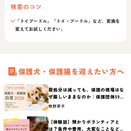
検索のコツ
「トイプードル」「トイ・プードル」など、変換を
変えてお試しください。
保護犬・保護猫を迎えたい方へ
殺処分は減っても、保護の現場はな
ぜ厳しいままなのか｜保護団体59団
体の実態調査【保護犬・保護猫白書
牧野芽子
2026】
【体験談】預かりボランティアと
は？条件や費用、大変なことなど紹