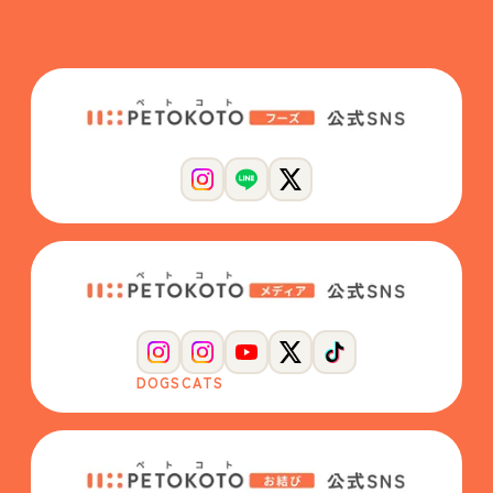
DOGS
CATS