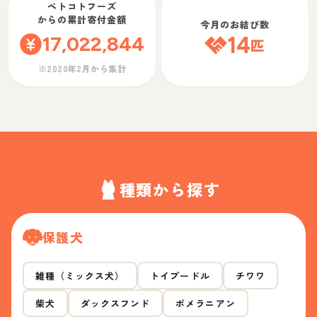
ペトコトフーズ
からの累計寄付金額
今月のお結び数
17,022,844
14
匹
※2020年2月から集計
種類から探す
保護犬
雑種（ミックス犬）
トイプードル
チワワ
柴犬
ダックスフンド
ポメラニアン