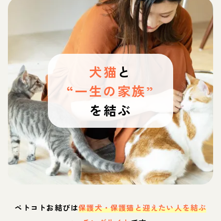
犬猫
と
“一生の家族”
を結ぶ
ペトコトお結びは
保護犬・保護猫と迎えたい人を結ぶ