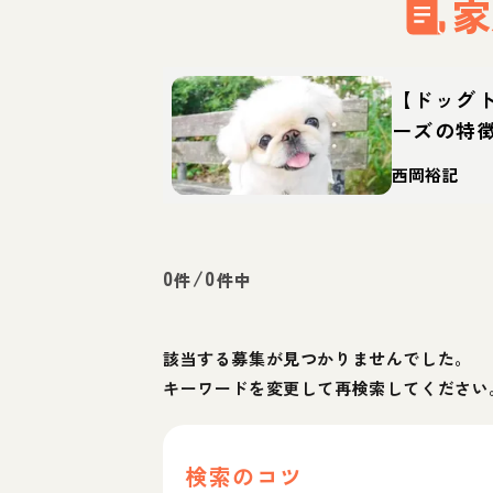
家
【ドッグ
ーズの特
ットなど
西岡裕記
0
/
0
件
件中
該当する募集が見つかりませんでした。
キーワードを変更して再検索してください
検索のコツ