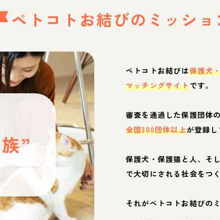
ペトコトお結びの
ミッショ
ペトコトお結びは
保護犬
マッチングサイト
です。
と
審査を通過した保護団体
全国300団体以上
が登録し
族”
保護犬・保護猫と人、そ
ぶ
で大切にされる社会をつ
それがペトコトお結びの