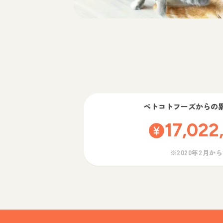
ペトコトフーズ
からの
17,022
※2020年2月か