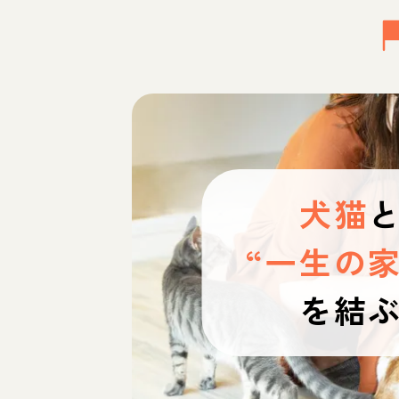
犬猫
“一生の家
を結