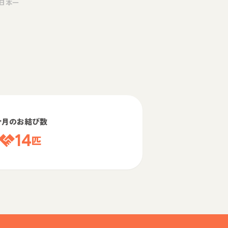
日本一
今月のお結び数
14
匹