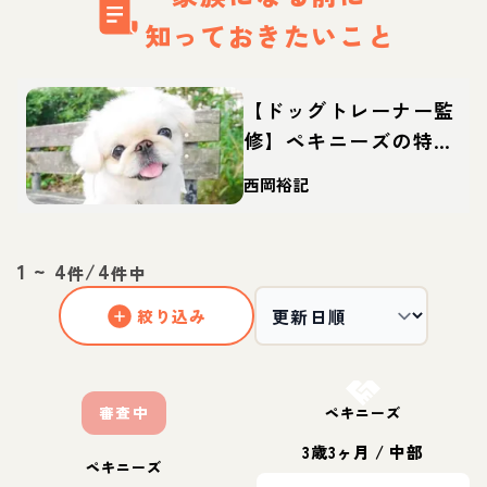
知っておきたいこと
【ドッグトレーナー監
修】ペキニーズの特
徴・性格は？しつけや
西岡裕記
カットなどの飼い方や
迎え方も
1
~
4
/
4
件
件中
絞り込み
お結び決定
審査中
ペキニーズ
3歳3ヶ月
/
中部
ペキニーズ