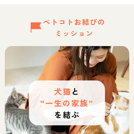
ペトコトお結びの
ミッション
犬猫
と
“一生の家族”
を結ぶ