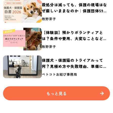
殺処分は減っても、保護の現場はな
ぜ厳しいままなのか｜保護団体59団
体の実態調査【保護犬・保護猫白書
牧野芽子
2026】
【体験談】預かりボランティアと
は？条件や費用、大変なことなど紹
介
牧野芽子
保護犬・保護猫のトライアルって
何？見極め方や失敗理由、準備に必
要なものを紹介
ペトコトお結び事務局
もっと見る