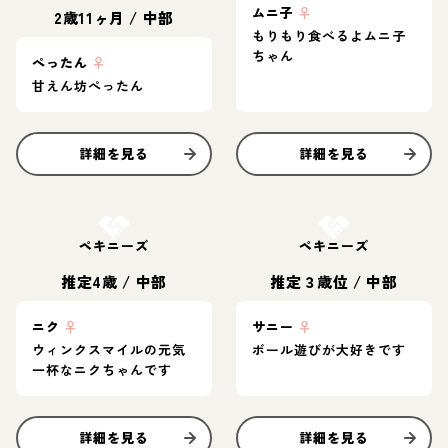
ムニ子
♀
2歳11ヶ月
/
中部
もりもり食べるよムニ子
ちゃん
ぺったん
♀
甘えん坊ぺったん
詳細を見る
詳細を見る
お結び決定
お結び決定
ペキニーズ
ペキニーズ
推定4歳
/
中部
推定３歳位
/
中部
ニク
♀
サニー
♀
ウィンクスマイルの元気
ボール遊びが大好きです
一杯なニクちゃんです
詳細を見る
詳細を見る