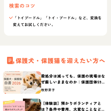
検索のコツ
「トイプードル」「トイ・プードル」など、変換を
変えてお試しください。
保護犬・保護猫を迎えたい方へ
殺処分は減っても、保護の現場はな
ぜ厳しいままなのか｜保護団体59団
体の実態調査【保護犬・保護猫白書
牧野芽子
2026】
【体験談】預かりボランティアと
は？条件や費用、大変なことなど紹