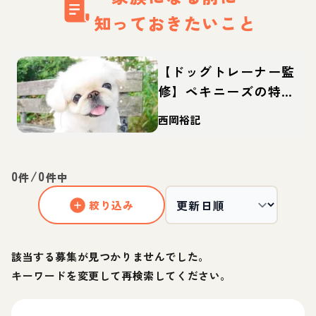
知っておきたいこと
【ドッグトレーナー監
修】ペキニーズの特
徴・性格は？しつけや
西岡裕記
カットなどの飼い方や
迎え方も
0
/
0
件
件中
絞り込み
該当する募集が見つかりませんでした。
キーワードを変更して再検索してください。