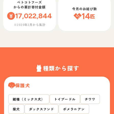
ペトコトフーズ
からの累計寄付金額
今月のお結び数
17,022,844
14
匹
※2020年2月から集計
種類から探す
保護犬
雑種（ミックス犬）
トイプードル
チワワ
柴犬
ダックスフンド
ポメラニアン