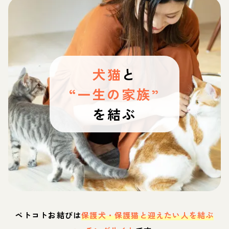
犬猫
と
“一生の家族”
を結ぶ
ペトコトお結びは
保護犬・保護猫と迎えたい人を結ぶ