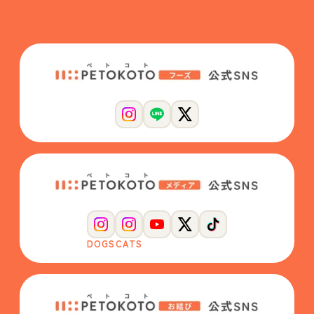
DOGS
CATS