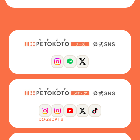
DOGS
CATS