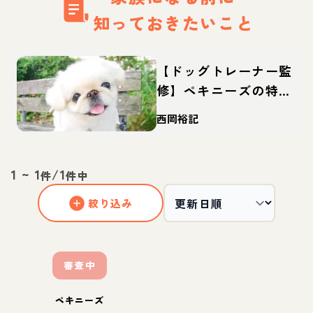
知っておきたいこと
【ドッグトレーナー監
修】ペキニーズの特
徴・性格は？しつけや
西岡裕記
カットなどの飼い方や
迎え方も
1
~
1
/
1
件
件中
絞り込み
審査中
ペキニーズ