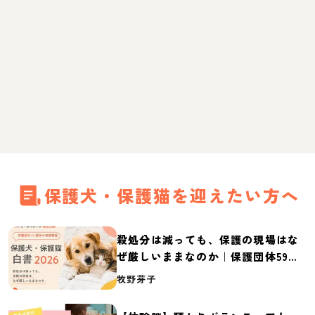
保護犬・保護猫を迎えたい方へ
殺処分は減っても、保護の現場はな
ぜ厳しいままなのか｜保護団体59団
体の実態調査【保護犬・保護猫白書
牧野芽子
2026】