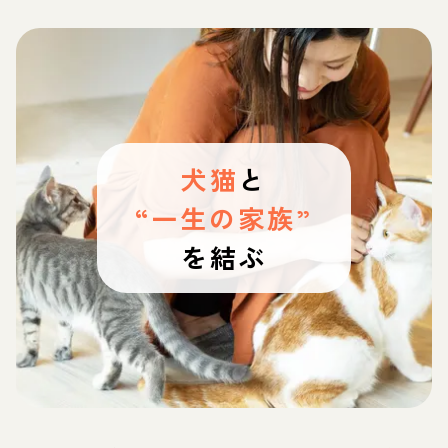
犬猫
と
“一生の家族”
を結ぶ