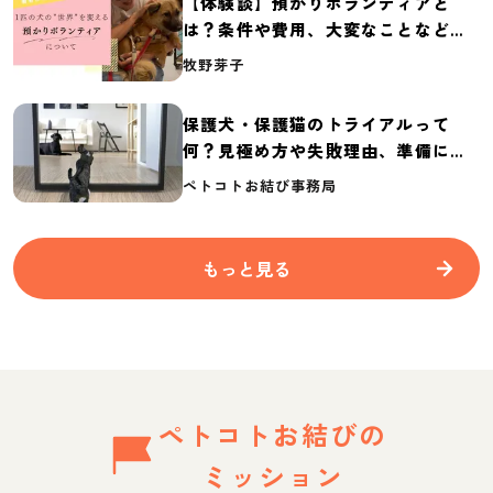
【体験談】預かりボランティアと
は？条件や費用、大変なことなど紹
介
牧野芽子
保護犬・保護猫のトライアルって
何？見極め方や失敗理由、準備に必
要なものを紹介
ペトコトお結び事務局
もっと見る
ペトコトお結びの
ミッション