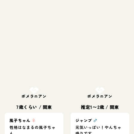
お結び決定
お結び決定
ポメラニアン
ポメラニアン
7歳くらい
/
関東
推定1〜2歳
/
関東
風子ちゃん
♀
ジャンプ
♂
性格はなまるの風子ちゃ
元気いっぱい！やんちゃ
ん
盛りです