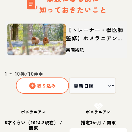
知っておきたいこと
【トレーナー・獣医師
監修】ポメラニアンっ
てどんな犬？性格・特
西岡裕記
徴・育て方・迎え方
1
~
10
/
10
件
件中
絞り込み
お結び決定
ポメラニアン
ポメラニアン
8才くらい（2024.8現在）
/
推定3か月
/
関東
関東