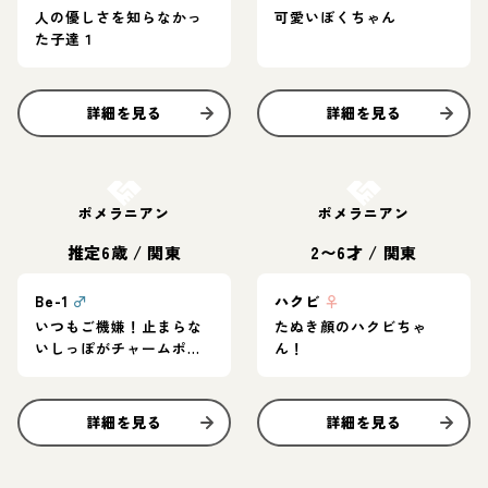
人の優しさを知らなかっ
可愛いぼくちゃん
た子達１
詳細を見る
詳細を見る
お結び決定
お結び決定
ポメラニアン
ポメラニアン
推定6歳
/
関東
2〜6才
/
関東
Be-1
♂
ハクビ
♀
いつもご機嫌！止まらな
たぬき顔のハクビちゃ
いしっぽがチャームポイ
ん！
ント！
詳細を見る
詳細を見る