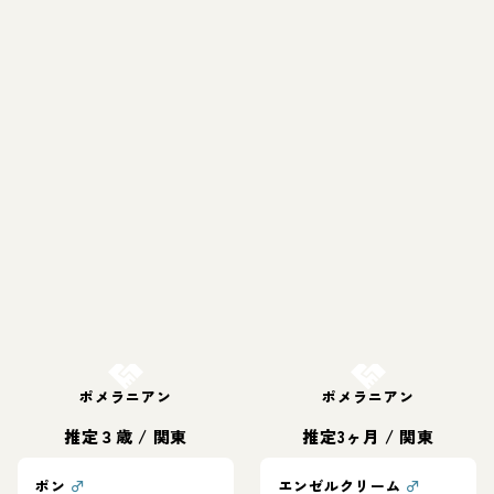
お結び決定
お結び決定
ポメラニアン
ポメラニアン
推定３歳
/
関東
推定3ヶ月
/
関東
ポン
♂
エンゼルクリーム
♂