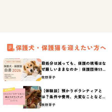
保護犬・保護猫を迎えたい方へ
殺処分は減っても、保護の現場はな
ぜ厳しいままなのか｜保護団体59団
体の実態調査【保護犬・保護猫白書
牧野芽子
2026】
【体験談】預かりボランティアと
は？条件や費用、大変なことなど紹
介
牧野芽子