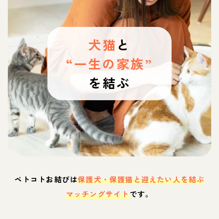
犬猫
と
“一生の家族”
を結ぶ
ペトコトお結びは
保護犬・保護猫と迎えたい人を結ぶ
マッチングサイト
です。