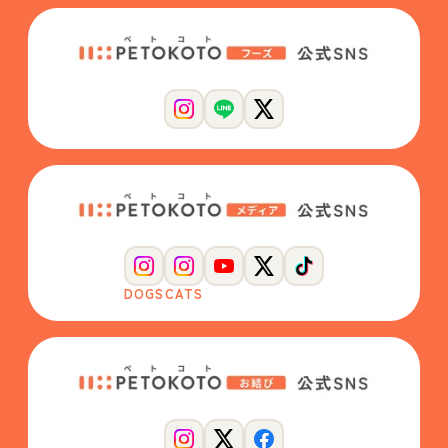
DOGS
CATS