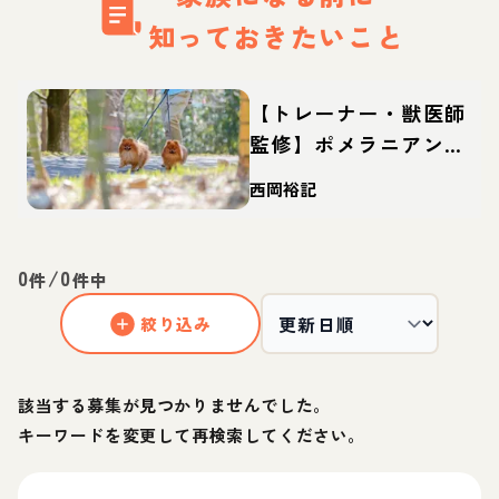
知っておきたいこと
【トレーナー・獣医師
監修】ポメラニアンっ
てどんな犬？性格・特
西岡裕記
徴・育て方・迎え方
0
/
0
件
件中
絞り込み
該当する募集が見つかりませんでした。
キーワードを変更して再検索してください。