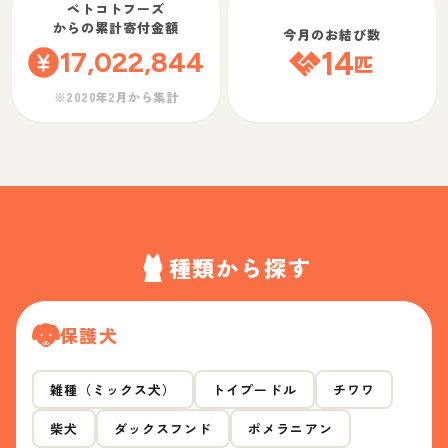
ペトコトフーズ
からの累計寄付金額
今月のお結び数
17,022,844
14
匹
※2020年2月から集計
種類から探す
保護犬
雑種（ミックス犬）
トイプードル
チワワ
柴犬
ダックスフンド
ポメラニアン