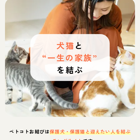
犬猫
と
“一生の家族”
を結ぶ
ペトコトお結びは
保護犬・保護猫と迎えたい人を結ぶ