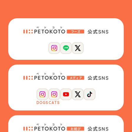
DOGS
CATS