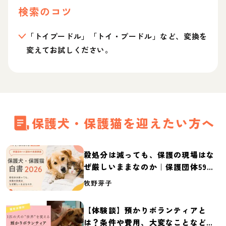
検索のコツ
「トイプードル」「トイ・プードル」など、変換を
変えてお試しください。
保護犬・保護猫を迎えたい方へ
殺処分は減っても、保護の現場はな
ぜ厳しいままなのか｜保護団体59団
体の実態調査【保護犬・保護猫白書
牧野芽子
2026】
【体験談】預かりボランティアと
は？条件や費用、大変なことなど紹