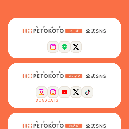
DOGS
CATS