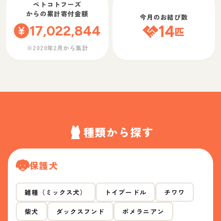
ペトコトフーズ
からの累計寄付金額
今月のお結び数
17,022,844
14
匹
※2020年2月から集計
種類から探す
保護犬
雑種（ミックス犬）
トイプードル
チワワ
柴犬
ダックスフンド
ポメラニアン