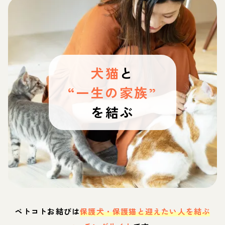
犬猫
と
“一生の家族”
を結ぶ
ペトコトお結びは
保護犬・保護猫と迎えたい人を結ぶ