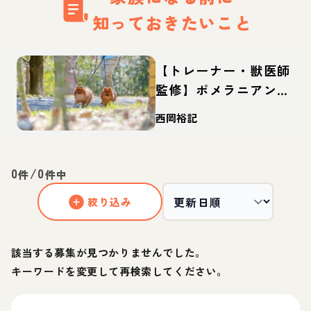
知っておきたいこと
【トレーナー・獣医師
監修】ポメラニアンっ
てどんな犬？性格・特
西岡裕記
徴・育て方・迎え方
0
/
0
件
件中
絞り込み
該当する募集が見つかりませんでした。
キーワードを変更して再検索してください。