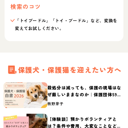
検索のコツ
「トイプードル」「トイ・プードル」など、変換を
変えてお試しください。
保護犬・保護猫を迎えたい方へ
殺処分は減っても、保護の現場はな
ぜ厳しいままなのか｜保護団体59団
体の実態調査【保護犬・保護猫白書
牧野芽子
2026】
【体験談】預かりボランティアと
は？条件や費用、大変なことなど紹