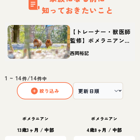
知っておきたいこと
【トレーナー・獣医師
監修】ポメラニアンっ
てどんな犬？性格・特
西岡裕記
徴・育て方・迎え方
1
~
14
/
14
件
件中
絞り込み
ポメラニアン
ポメラニアン
13歳3ヶ月
/
中部
4歳8ヶ月
/
中部