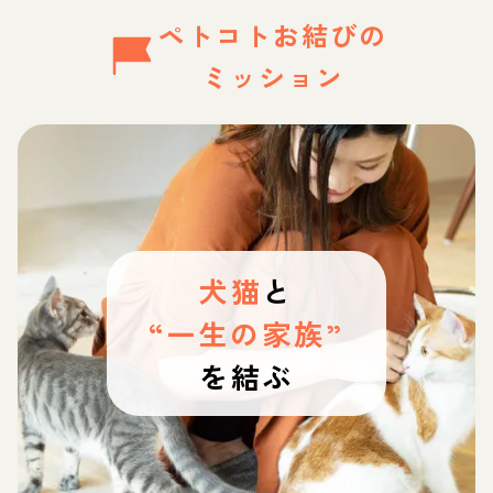
ペトコトお結びの
ミッション
犬猫
と
“一生の家族”
を結ぶ