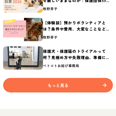
ぜ厳しいままなのか｜保護団体59団
体の実態調査【保護犬・保護猫白書
牧野芽子
2026】
【体験談】預かりボランティアと
は？条件や費用、大変なことなど紹
介
牧野芽子
保護犬・保護猫のトライアルって
何？見極め方や失敗理由、準備に必
要なものを紹介
ペトコトお結び事務局
もっと見る