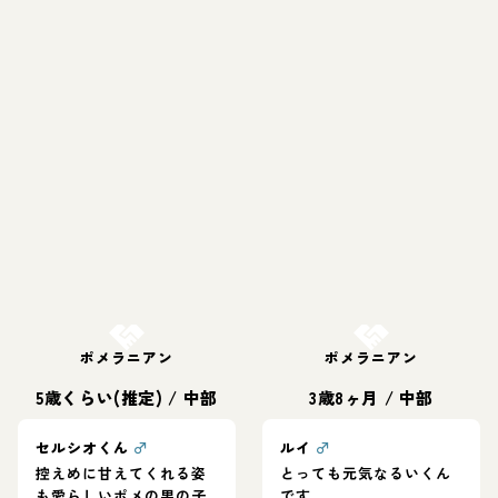
お結び決定
お結び決定
ポメラニアン
ポメラニアン
5歳くらい(推定)
/
中部
3歳8ヶ月
/
中部
セルシオくん
♂
ルイ
♂
控えめに甘えてくれる姿
とっても元気なるいくん
も愛らしいポメの男の子
です