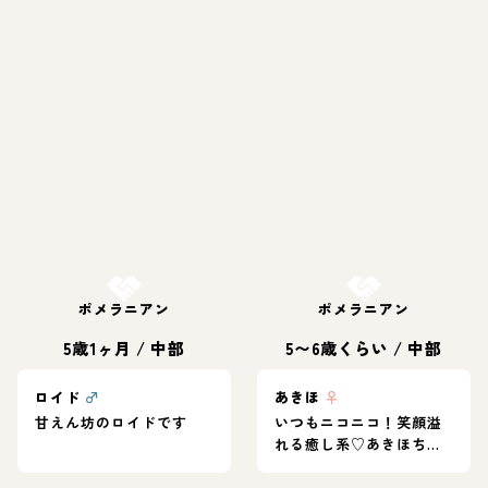
お結び決定
お結び決定
ポメラニアン
ポメラニアン
5歳1ヶ月
/
中部
5〜6歳くらい
/
中部
ロイド
♂
あきほ
♀
甘えん坊のロイドです
いつもニコニコ！笑顔溢
れる癒し系♡あきほちゃ
ん