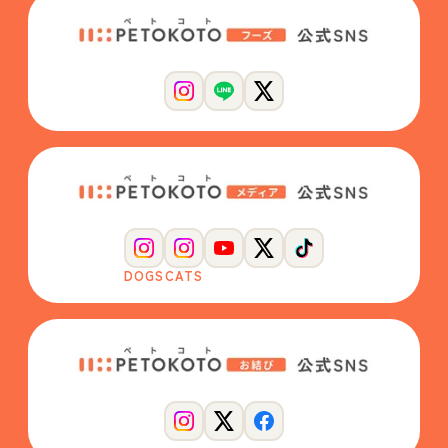
DOGS
CATS