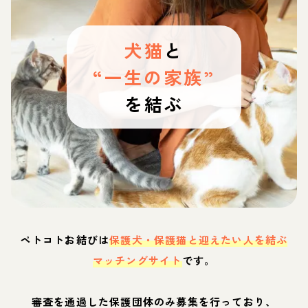
犬猫
と
“一生の家族”
を結ぶ
ペトコトお結びは
保護犬・保護猫と迎えたい人を結ぶ
マッチングサイト
です。
審査を通過した保護団体のみ募集を行っており、