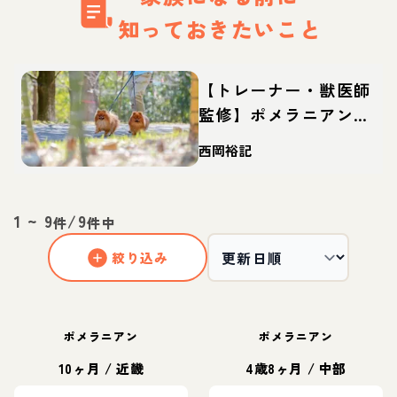
知っておきたいこと
【トレーナー・獣医師
監修】ポメラニアンっ
てどんな犬？性格・特
西岡裕記
徴・育て方・迎え方
1
~
9
/
9
件
件中
絞り込み
ポメラニアン
ポメラニアン
10ヶ月
/
近畿
4歳8ヶ月
/
中部