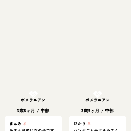
お結び決定
お結び決定
ポメラニアン
ポメラニアン
3歳8ヶ月
/
中部
3歳9ヶ月
/
中部
まぁみ
♀
ひかり
♀
あざと可愛い女の子です
ハンデごと受け止めてく