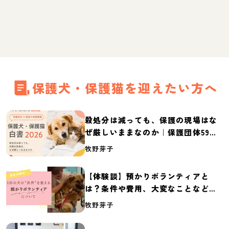
保護犬・保護猫を迎えたい方へ
殺処分は減っても、保護の現場はな
ぜ厳しいままなのか｜保護団体59団
体の実態調査【保護犬・保護猫白書
牧野芽子
2026】
【体験談】預かりボランティアと
は？条件や費用、大変なことなど紹
介
牧野芽子