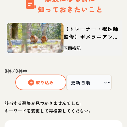
知っておきたいこと
【トレーナー・獣医師
監修】ポメラニアンっ
てどんな犬？性格・特
西岡裕記
徴・育て方・迎え方
0
/
0
件
件中
絞り込み
該当する募集が見つかりませんでした。
キーワードを変更して再検索してください。