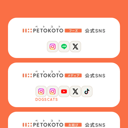
DOGS
CATS