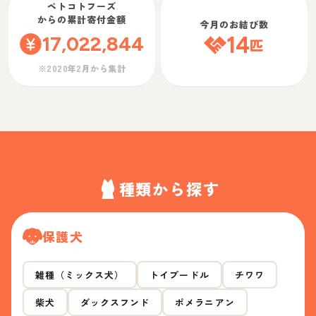
ペトコトフーズ
からの累計寄付金額
今月のお結び数
17,022,844
14
匹
※2020年2月から集計
種類から探す
保護犬
雑種（ミックス犬）
トイプードル
チワワ
柴犬
ダックスフンド
ポメラニアン