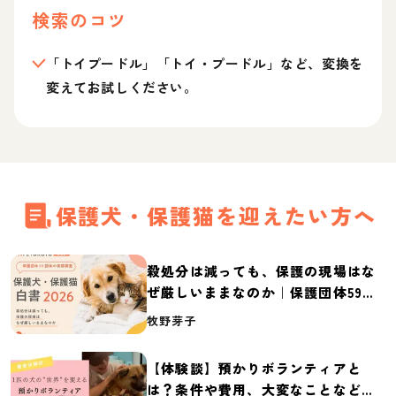
検索のコツ
「トイプードル」「トイ・プードル」など、変換を
変えてお試しください。
保護犬・保護猫を迎えたい方へ
殺処分は減っても、保護の現場はな
ぜ厳しいままなのか｜保護団体59団
体の実態調査【保護犬・保護猫白書
牧野芽子
2026】
【体験談】預かりボランティアと
は？条件や費用、大変なことなど紹