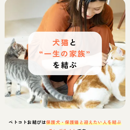
犬猫
と
“一生の家族”
を結ぶ
ペトコトお結びは
保護犬・保護猫と迎えたい人を結ぶ