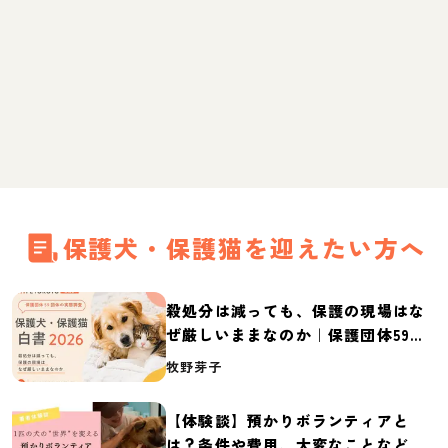
保護犬・保護猫を迎えたい方へ
殺処分は減っても、保護の現場はな
ぜ厳しいままなのか｜保護団体59団
体の実態調査【保護犬・保護猫白書
牧野芽子
2026】
【体験談】預かりボランティアと
は？条件や費用、大変なことなど紹