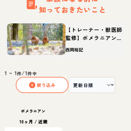
知っておきたいこと
【トレーナー・獣医師
監修】ポメラニアンっ
てどんな犬？性格・特
西岡裕記
徴・育て方・迎え方
1
~
1
/
1
件
件中
絞り込み
ポメラニアン
10ヶ月
/
近畿