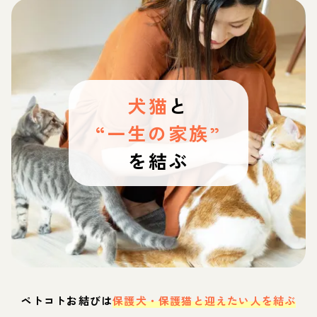
犬猫
と
“一生の家族”
を結ぶ
ペトコトお結びは
保護犬・保護猫と迎えたい人を結ぶ