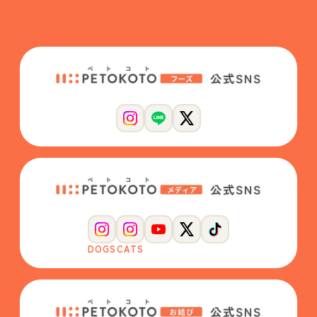
DOGS
CATS