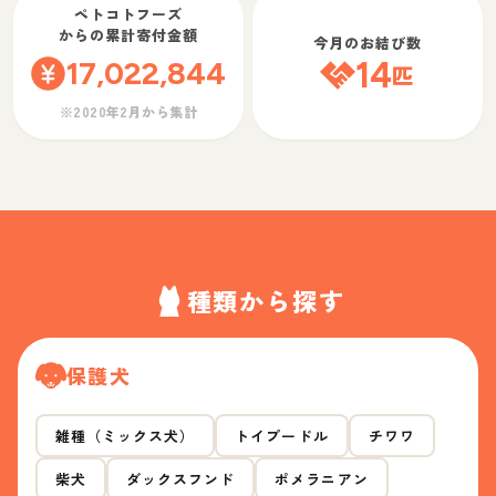
ペトコトフーズ
からの累計寄付金額
今月のお結び数
17,022,844
14
匹
※2020年2月から集計
種類から探す
保護犬
雑種（ミックス犬）
トイプードル
チワワ
柴犬
ダックスフンド
ポメラニアン