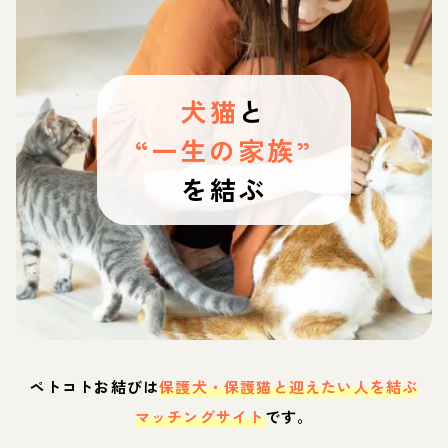
犬猫
と
“一生の家族”
を結ぶ
ペトコトお結びは
保護犬・保護猫と迎えたい人を結ぶ
マッチングサイト
です。