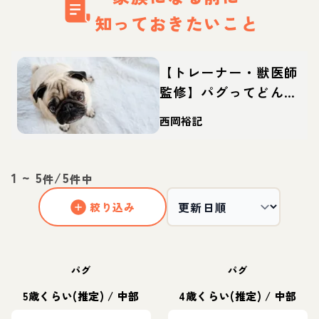
知っておきたいこと
【トレーナー・獣医師
監修】パグってどんな
犬？性格・特徴・育て
西岡裕記
方・迎え方
1
~
5
/
5
件
件中
絞り込み
パグ
パグ
5歳くらい(推定)
/
中部
4歳くらい(推定)
/
中部