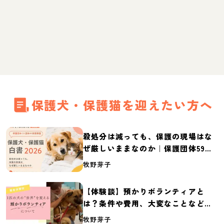
保護犬・保護猫を迎えたい方へ
殺処分は減っても、保護の現場はな
ぜ厳しいままなのか｜保護団体59団
体の実態調査【保護犬・保護猫白書
牧野芽子
2026】
【体験談】預かりボランティアと
は？条件や費用、大変なことなど紹
介
牧野芽子