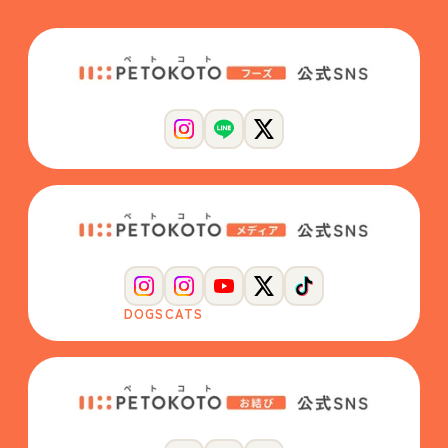
DOGS
CATS