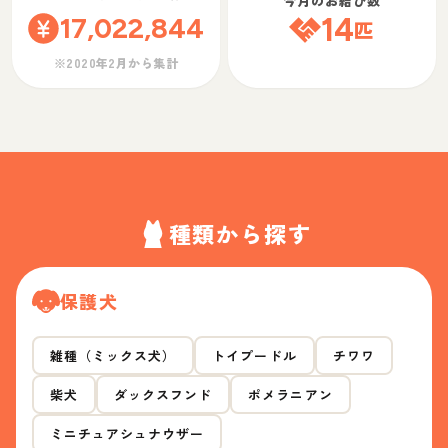
今月のお結び数
17,022,844
14
匹
※2020年2月から集計
種類から探す
保護犬
雑種（ミックス犬）
トイプードル
チワワ
柴犬
ダックスフンド
ポメラニアン
ミニチュアシュナウザー