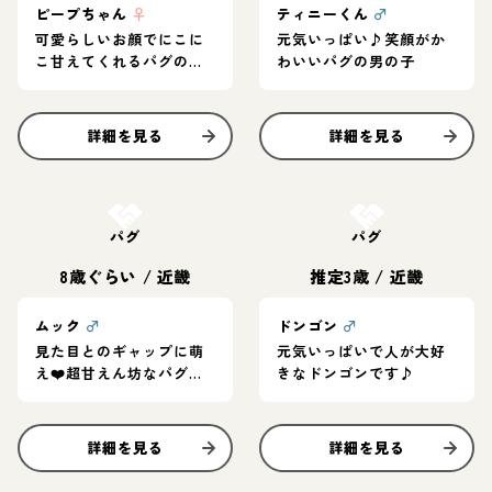
ピープちゃん
♀
ティニーくん
♂
可愛らしいお顔でにこに
元気いっぱい♪笑顔がか
こ甘えてくれるパグの女
わいいパグの男の子
の子
詳細を見る
詳細を見る
お結び決定
お結び決定
パグ
パグ
8歳ぐらい
/
近畿
推定3歳
/
近畿
ムック
♂
ドンゴン
♂
見た目とのギャップに萌
元気いっぱいで人が大好
え❤️超甘えん坊なパグく
きなドンゴンです♪
ん
詳細を見る
詳細を見る