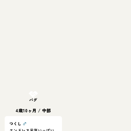
お結び決定
パグ
4歳10ヶ月
/
中部
つくし
♂
エンドレス元気いっぱい