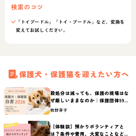
検索のコツ
「トイプードル」「トイ・プードル」など、変換を
変えてお試しください。
保護犬・保護猫を迎えたい方へ
殺処分は減っても、保護の現場はな
ぜ厳しいままなのか｜保護団体59団
体の実態調査【保護犬・保護猫白書
牧野芽子
2026】
【体験談】預かりボランティアと
は？条件や費用、大変なことなど紹