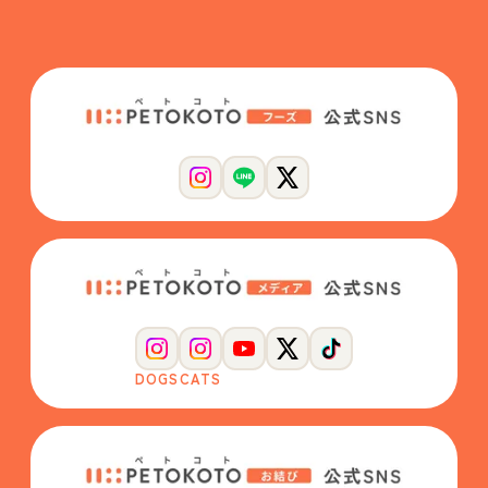
DOGS
CATS