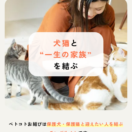
犬猫
と
“一生の家族”
を結ぶ
ペトコトお結びは
保護犬・保護猫と迎えたい人を結ぶ