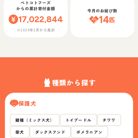
ペトコトフーズ
からの累計寄付金額
今月のお結び数
17,022,844
14
匹
※2020年2月から集計
種類から探す
保護犬
雑種（ミックス犬）
トイプードル
チワワ
柴犬
ダックスフンド
ポメラニアン