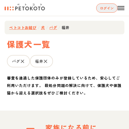
ログイン
ペトコトお結び
/
犬
/
パグ
/
福井
保護犬一覧
パグ
福井
審査を通過した保護団体のみが登録しているため、安心してご
利用いただけます。 殺処分問題の解決に向けて、保護犬や保護
猫から迎える選択肢をぜひご検討ください。
家族になる前に