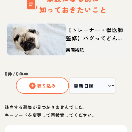
知っておきたいこと
【トレーナー・獣医師
監修】パグってどんな
犬？性格・特徴・育て
西岡裕記
方・迎え方
0
/
0
件
件中
絞り込み
該当する募集が見つかりませんでした。
キーワードを変更して再検索してください。