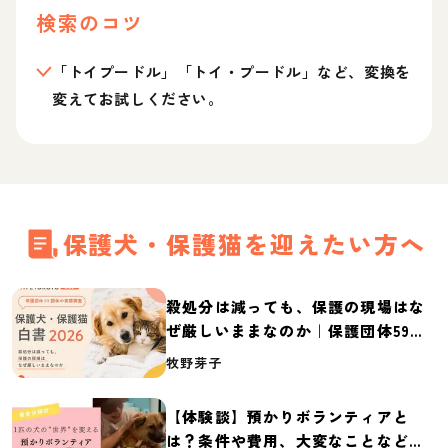
検索のコツ
「トイプードル」「トイ・プードル」など、変換を
変えてお試しください。
保護犬・保護猫を迎えたい方へ
殺処分は減っても、保護の現場はな
ぜ厳しいままなのか｜保護団体59団
体の実態調査【保護犬・保護猫白書
牧野芽子
2026】
【体験談】預かりボランティアと
は？条件や費用、大変なことなど紹