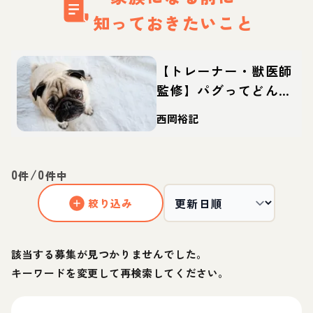
知っておきたいこと
【トレーナー・獣医師
監修】パグってどんな
犬？性格・特徴・育て
西岡裕記
方・迎え方
0
/
0
件
件中
絞り込み
該当する募集が見つかりませんでした。
キーワードを変更して再検索してください。