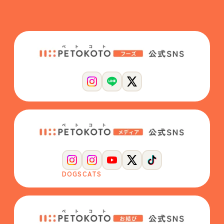
DOGS
CATS