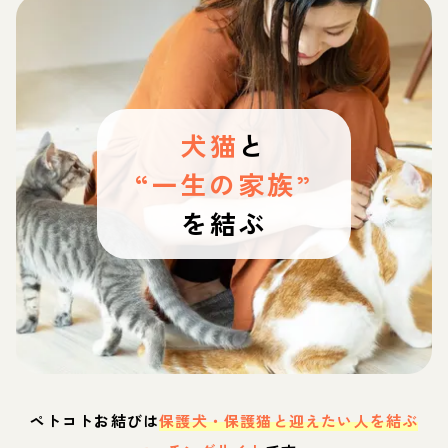
犬猫
と
“一生の家族”
を結ぶ
ペトコトお結びは
保護犬・保護猫と迎えたい人を結ぶ