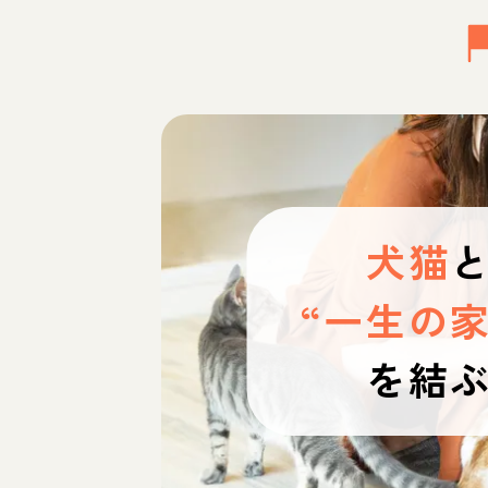
犬猫
“一生の家
を結