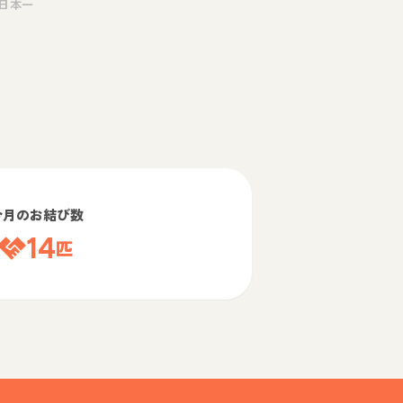
日本一
今月のお結び数
14
匹