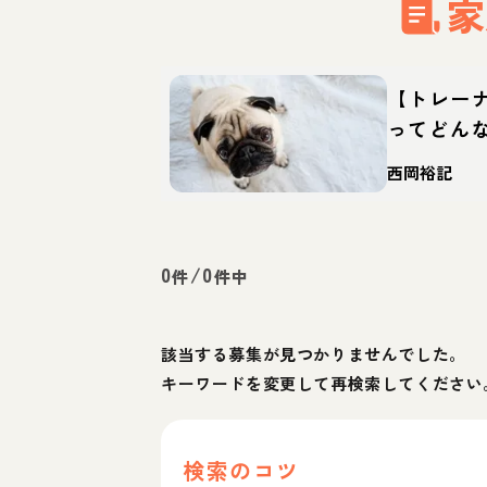
家
【トレー
ってどん
方・迎え
西岡裕記
0
/
0
件
件中
該当する募集が見つかりませんでした。
キーワードを変更して再検索してください
検索のコツ