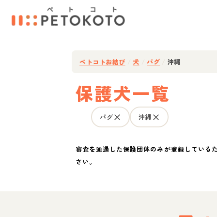
ペトコトお結び
/
犬
/
パグ
/
沖縄
保護犬一覧
パグ
沖縄
審査を通過した保護団体のみが登録している
さい。