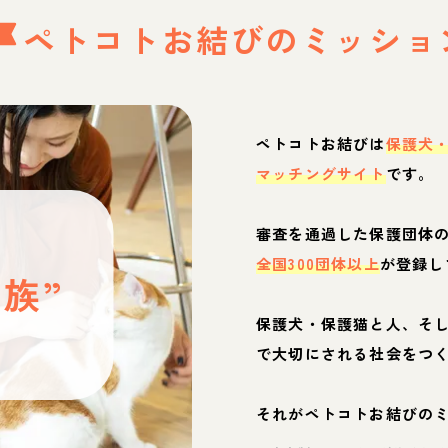
ペトコトお結びの
ミッショ
ペトコトお結びは
保護犬
マッチングサイト
です。
と
審査を通過した保護団体
全国300団体以上
が登録し
族”
保護犬・保護猫と人、そ
ぶ
で大切にされる社会をつ
それがペトコトお結びの