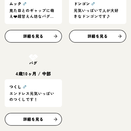
ムック
♂
ドンゴン
♂
見た目とのギャップに萌
元気いっぱいで人が大好
え❤️超甘えん坊なパグく
きなドンゴンです♪
ん
詳細を見る
詳細を見る
お結び決定
パグ
4歳10ヶ月
/
中部
つくし
♂
エンドレス元気いっぱい
のつくしです！
詳細を見る