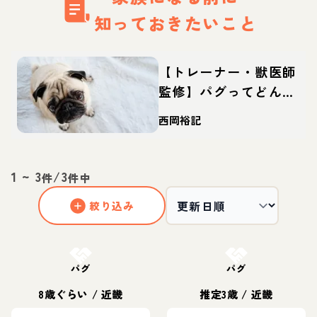
知っておきたいこと
【トレーナー・獣医師
監修】パグってどんな
犬？性格・特徴・育て
西岡裕記
方・迎え方
1
~
3
/
3
件
件中
絞り込み
お結び決定
お結び決定
パグ
パグ
8歳ぐらい
/
近畿
推定3歳
/
近畿