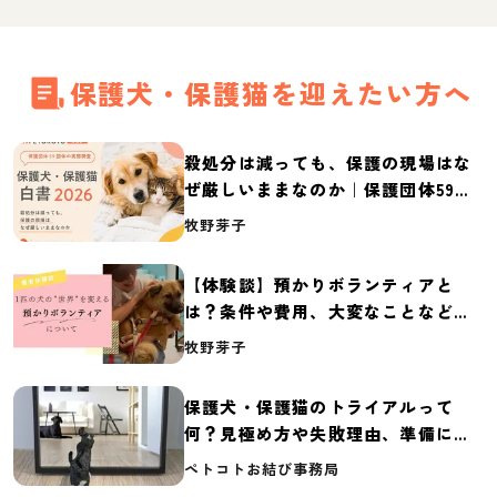
保護犬・保護猫を迎えたい方へ
殺処分は減っても、保護の現場はな
ぜ厳しいままなのか｜保護団体59団
体の実態調査【保護犬・保護猫白書
牧野芽子
2026】
【体験談】預かりボランティアと
は？条件や費用、大変なことなど紹
介
牧野芽子
保護犬・保護猫のトライアルって
何？見極め方や失敗理由、準備に必
要なものを紹介
ペトコトお結び事務局