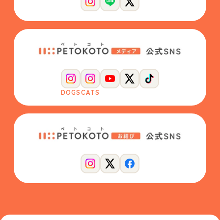
DOGS
CATS