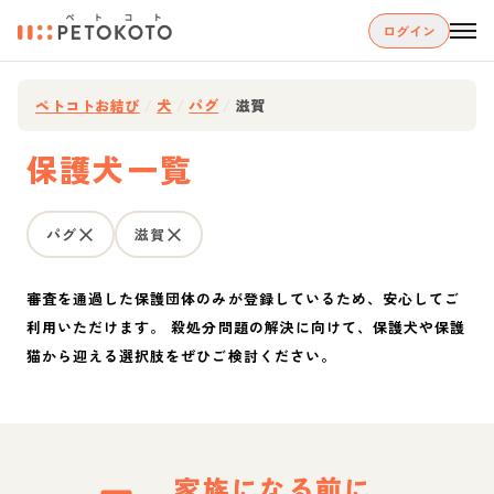
ログイン
ペトコトお結び
/
犬
/
パグ
/
滋賀
保護犬一覧
パグ
滋賀
審査を通過した保護団体のみが登録しているため、安心してご
利用いただけます。 殺処分問題の解決に向けて、保護犬や保護
猫から迎える選択肢をぜひご検討ください。
家族になる前に