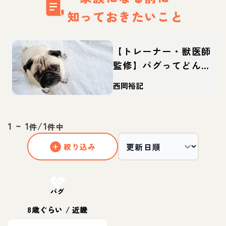
知っておきたいこと
【トレーナー・獣医師
監修】パグってどんな
犬？性格・特徴・育て
西岡裕記
方・迎え方
1
~
1
/
1
件
件中
絞り込み
お結び決定
パグ
8歳ぐらい
/
近畿