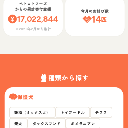
ペトコトフーズ
からの累計寄付金額
今月のお結び数
17,022,844
14
匹
※2020年2月から集計
種類から探す
保護犬
雑種（ミックス犬）
トイプードル
チワワ
柴犬
ダックスフンド
ポメラニアン