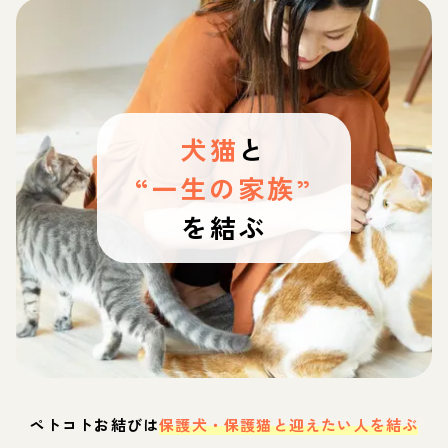
犬猫
と
“一生の家族”
を結ぶ
ペトコトお結びは
保護犬・保護猫と迎えたい人を結ぶ