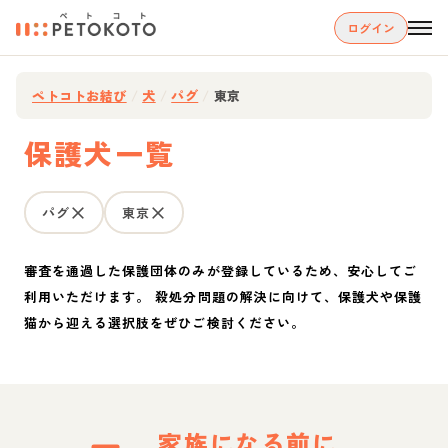
ログイン
ペトコトお結び
/
犬
/
パグ
/
東京
保護犬一覧
パグ
東京
審査を通過した保護団体のみが登録しているため、安心してご
利用いただけます。 殺処分問題の解決に向けて、保護犬や保護
猫から迎える選択肢をぜひご検討ください。
家族になる前に