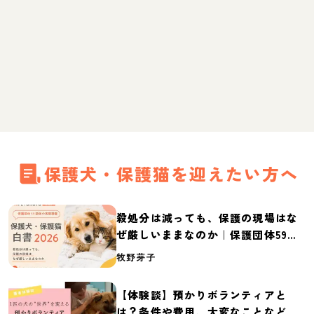
保護犬・保護猫を迎えたい方へ
殺処分は減っても、保護の現場はな
ぜ厳しいままなのか｜保護団体59団
体の実態調査【保護犬・保護猫白書
牧野芽子
2026】
【体験談】預かりボランティアと
は？条件や費用、大変なことなど紹