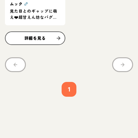
ムック
♂
見た目とのギャップに萌
え❤️超甘えん坊なパグく
ん
詳細を見る
1