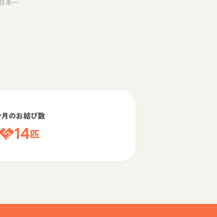
日本一
今月のお結び数
14
匹