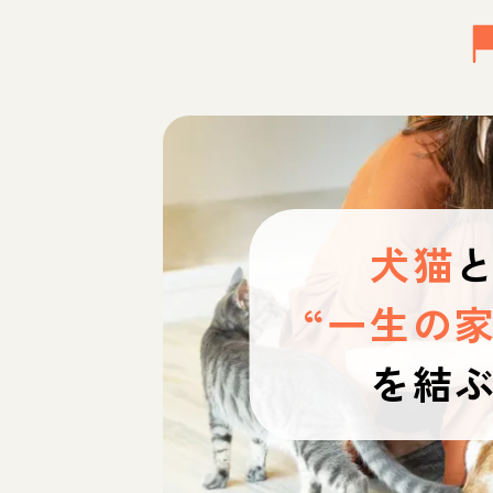
犬猫
“一生の家
を結