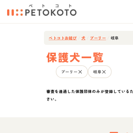
ペトコトお結び
/
犬
/
プーリー
/
岐阜
保護犬一覧
プーリー
岐阜
審査を通過した保護団体のみが登録している
さい。