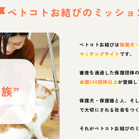
ペトコトお結びの
ミッショ
ペトコトお結びは
保護犬
マッチングサイト
です。
と
審査を通過した保護団体
全国300団体以上
が登録し
族”
保護犬・保護猫と人、そ
ぶ
で大切にされる社会をつ
それがペトコトお結びの