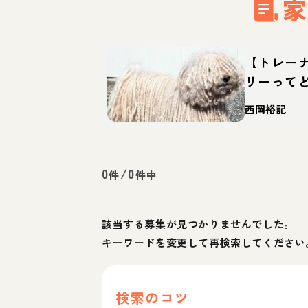
家
【トレー
リーって
育て方・
西岡裕記
0
/
0
件
件中
該当する募集が見つかりませんでした。
キーワードを変更して再検索してください
検索のコツ